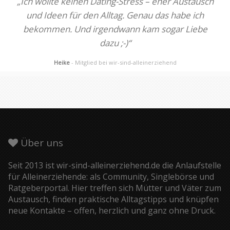
„Ich wollte keinen Dating-Stress – eher Austausch
und Ideen für den Alltag. Genau das habe ich
bekommen. Und irgendwann kam sogar Liebe
dazu ;-)“
Heike
- Mitglied bei wir-sind-alleinerziehend
Über uns
Seit 2013 ist wir-sind-alleinerziehend.de die Anlaufstelle
für Alleinerziehende: als Community, Singlebörse und
Ratgeberportal. Hier treffen sich Mütter und Väter zum
Austausch, finden praktische Alltagstipps und knüpfen
neue Kontakte – offen, herzlich und ganz ohne Druck.