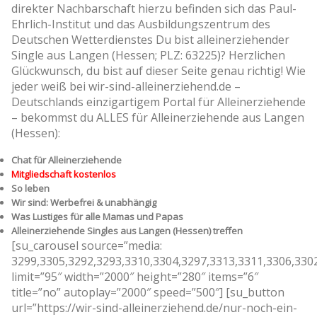
direkter Nachbarschaft hierzu befinden sich das Paul-
Ehrlich-Institut und das Ausbildungszentrum des
Deutschen Wetterdienstes Du bist alleinerziehender
Single aus Langen (Hessen; PLZ: 63225)? Herzlichen
Glückwunsch, du bist auf dieser Seite genau richtig! Wie
jeder weiß bei wir-sind-alleinerziehend.de –
Deutschlands einzigartigem Portal für Alleinerziehende
– bekommst du ALLES für Alleinerziehende aus Langen
(Hessen):
Chat für Alleinerziehende
Mitgliedschaft kostenlos
So leben
Wir sind: Werbefrei & unabhängig
Was Lustiges für alle Mamas und Papas
Alleinerziehende Singles aus Langen (Hessen) treffen
[su_carousel source=”media:
3299,3305,3292,3293,3310,3304,3297,3313,3311,3306,330
limit=”95″ width=”2000″ height=”280″ items=”6″
title=”no” autoplay=”2000″ speed=”500″] [su_button
url=”https://wir-sind-alleinerziehend.de/nur-noch-ein-