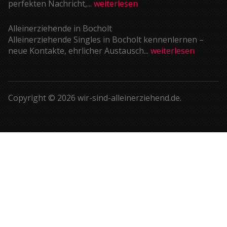
perfekten Nachricht,...
weiterlesen
Alleinerziehende in Bocholt
Alleinerziehende Singles in Bocholt kennenlernen –
neue Kontakte, ehrlicher Austausch...
weiterlesen
Copyright © 2026 wir-sind-alleinerziehend.de.