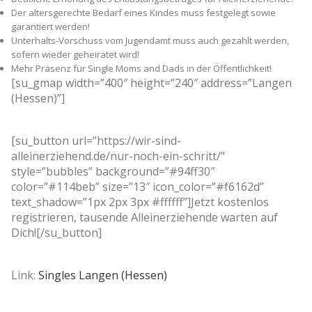
Der altersgerechte Bedarf eines Kindes muss festgelegt sowie
garantiert werden!
Unterhalts-Vorschuss vom Jugendamt muss auch gezahlt werden,
sofern wieder geheiratet wird!
Mehr Präsenz für Single Moms and Dads in der Öffentlichkeit!
[su_gmap width=”400″ height=”240″ address=”Langen
(Hessen)”]
[su_button url=”https://wir-sind-
alleinerziehend.de/nur-noch-ein-schritt/”
style=”bubbles” background=”#94ff30″
color=”#114beb” size=”13″ icon_color=”#f6162d”
text_shadow=”1px 2px 3px #ffffff”]Jetzt kostenlos
registrieren, tausende Alleinerziehende warten auf
Dich![/su_button]
Link:
Singles Langen (Hessen)