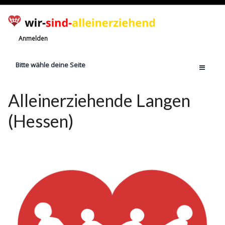
Anmelden
Bitte wähle deine Seite
Home
Alleinerziehende Langen
Jetzt registrieren!
(Hessen)
Ratgeber
Anzahl Alleinerziehende
Finanzielle Hilfe
Witze
Wissen
Rechte