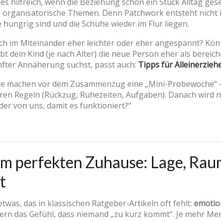
t es hilfreich, wenn die Beziehung schon ein Stück Alltag ges
, organisatorische Themen. Denn Patchwork entsteht nicht
 hungrig sind und die Schuhe wieder im Flur liegen.
 euch im Miteinander eher leichter oder eher angespannt? Kö
ebt dein Kind (je nach Alter) die neue Person eher als bereic
fter Annäherung suchst, passt auch:
Tipps für Alleinerzi
are machen vor dem Zusammenzug eine „Mini-Probewoche“ –
ren Regeln (Rückzug, Ruhezeiten, Aufgaben). Danach wird ni
der von uns, damit es funktioniert?“
em perfekten Zuhause: Lage, Ra
t
was, das in klassischen Ratgeber-Artikeln oft fehlt:
emotio
ern das Gefühl, dass niemand „zu kurz kommt“. Je mehr M