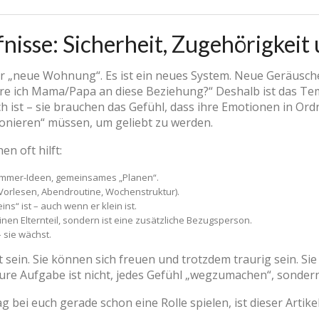
nisse: Sicherheit, Zugehörigkei
nur „neue Wohnung“. Es ist ein neues System. Neue Geräusc
ere ich Mama/Papa an diese Beziehung?“ Deshalb ist das Te
ch ist – sie brauchen das Gefühl, dass ihre Emotionen in Ord
ionieren“ müssen, um geliebt zu werden.
 oft hilft:
immer-Ideen, gemeinsames „Planen“.
orlesen, Abendroutine, Wochenstruktur).
eins“ ist – auch wenn er klein ist.
nen Elternteil, sondern ist eine zusätzliche Bezugsperson.
 sie wächst.
t sein. Sie können sich freuen und trotzdem traurig sein. 
Eure Aufgabe ist nicht, jedes Gefühl „wegzumachen“, sondern
 bei euch gerade schon eine Rolle spielen, ist dieser Artik