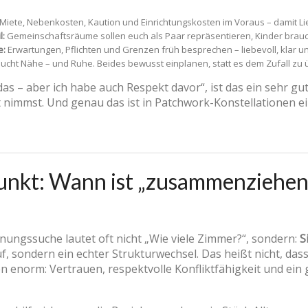
 Miete, Nebenkosten, Kaution und Einrichtungskosten im Voraus – damit Lie
l:
Gemeinschaftsräume sollen euch als Paar repräsentieren, Kinder brauch
e:
Erwartungen, Pflichten und Grenzen früh besprechen – liebevoll, klar u
cht Nähe – und Ruhe. Beides bewusst einplanen, statt es dem Zufall zu 
das – aber ich habe auch Respekt davor“, ist das ein sehr g
 nimmst. Und genau das ist in Patchwork-Konstellationen ei
punkt: Wann ist „zusammenziehen“
nungssuche lautet oft nicht „Wie viele Zimmer?“, sondern:
S
, sondern ein echter Strukturwechsel. Das heißt nicht, dass
en enorm: Vertrauen, respektvolle Konfliktfähigkeit und ein