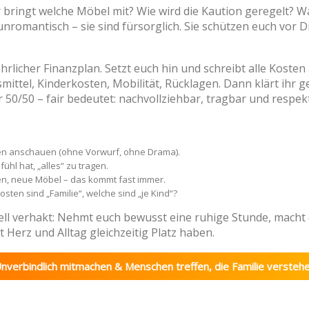
ringt welche Möbel mit? Wie wird die Kaution geregelt? Wa
 unromantisch – sie sind fürsorglich. Sie schützen euch vor
 ehrlicher Finanzplan. Setzt euch hin und schreibt alle Kost
ittel, Kinderkosten, Mobilität, Rücklagen. Dann klärt ihr g
r 50/50 – fair bedeutet: nachvollziehbar, tragbar und respekt
en anschauen (ohne Vorwurf, ohne Drama).
ühl hat, „alles“ zu tragen.
n, neue Möbel – das kommt fast immer.
sten sind „Familie“, welche sind „je Kind“?
ell verhakt: Nehmt euch bewusst eine ruhige Stunde, mach
 Herz und Alltag gleichzeitig Platz haben.
nverbindlich mitmachen & Menschen treffen, die Familie versteh