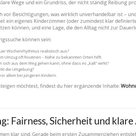
lare Wege und ein Grundriss, der nicht ständig Reibung pro
h vor Besichtigungen, was wirklich unverhandelbar ist – und
iel: ein eigenes Kinderzimmer (oder zumindest klar definiert
sitzen können, und eine Lage, die den Alltag nicht zur Dauerl
ungssuche können sein:
uer Wochenrhythmus realistisch aus?
im Umzug oft Routinen – Nähe zu bekannten Orten hilft.
n sich aus dem Weg gehen kann, ohne dass es „kalt“ wirkt?
irkt die Umgebung?
vor allem bei jüngeren Kindern.
teigen möchtest, findest du hier ergänzende Inhalte:
Wohnu
g: Fairness, Sicherheit und klar
hemen klar sind. Gerade beim ersten Zusammenziehen entst