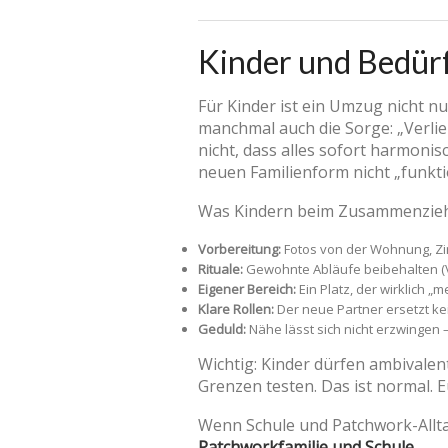
Kinder und Bedürf
Für Kinder ist ein Umzug nicht 
manchmal auch die Sorge: „Verli
nicht, dass alles sofort harmonis
neuen Familienform nicht „funkt
Was Kindern beim Zusammenziehen
Vorbereitung:
Fotos von der Wohnung, Z
Rituale:
Gewohnte Abläufe beibehalten (V
Eigener Bereich:
Ein Platz, der wirklich „m
Klare Rollen:
Der neue Partner ersetzt kei
Geduld:
Nähe lässt sich nicht erzwingen –
Wichtig: Kinder dürfen ambivalen
Grenzen testen. Das ist normal. 
Wenn Schule und Patchwork-Alltag
Patchworkfamilie und Schule
.