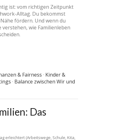
tig ist: vom richtigen Zeitpunkt
chwork-Alltag. Du bekommst
nd Nähe fördern. Und wenn du
e verstehen, wie Familienleben
scheiden.
nanzen & Fairness
·
Kinder &
tings
·
Balance zwischen Wir und
ilien: Das
 erleichtert (Arbeitswege, Schule, Kita,