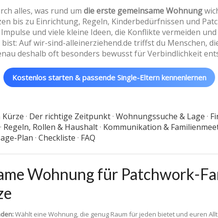
urch alles, was rund um
die erste gemeinsame Wohnung
wich
n bis zu Einrichtung, Regeln, Kinderbedürfnissen und Pat
e Impulse und viele kleine Ideen, die Konflikte vermeiden u
ist: Auf wir-sind-alleinerziehend.de triffst du Menschen, di
genau deshalb oft besonders bewusst für Verbindlichkeit ent
Kostenlos starten & passende Single-Eltern kennenlernen
n Kürze
·
Der richtige Zeitpunkt
·
Wohnungssuche & Lage
·
Fi
·
Regeln, Rollen & Haushalt
·
Kommunikation & Familienmee
age-Plan
·
Checkliste
·
FAQ
same Wohnung für Patchwork-Fam
ze
nden:
Wählt eine Wohnung, die genug Raum für jeden bietet und euren Alltag