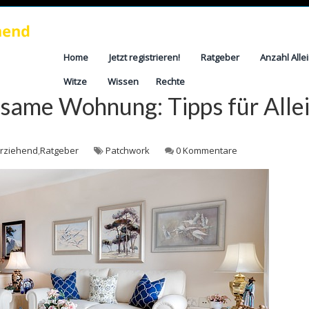
Home
Jetzt registrieren!
Ratgeber
Anzahl Alle
Witze
Wissen
Rechte
nsame Wohnung: Tipps für Alle
erziehend
,
Ratgeber
Patchwork
0 Kommentare