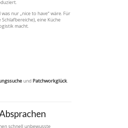
duziert.
 was nur „nice to have“ wäre. Für
e Schlafbereiche), eine Küche
ogistik macht.
ngssuche
und
Patchworkglück
.
e Absprachen
ehen schnell unbewusste