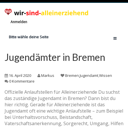
Anmelden
Bitte wähle deine Seite
Home
Jugendämter in Bremen
Jetzt registrieren!
Ratgeber
16. April 2020
Markus
Bremen
,
Jugendamt
,
Wissen
Anzahl Alleinerziehende
0 Kommentare
Finanzielle Hilfe
Offizielle Anlaufstellen für Alleinerziehende Du suchst
das zuständige Jugendamt in Bremen? Dann bist du
Witze
hier richtig. Gerade für Alleinerziehende ist das
Wissen
Jugendamt oft eine wichtige Anlaufstelle – zum Beispiel
bei Unterhaltsvorschuss, Beistandschaft,
Rechte
Vaterschaftsanerkennung, Sorgerecht, Umgang, Hilfen