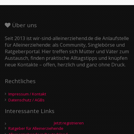
Über uns
Seit 2013 ist wir-sind-alleinerziehend.de die Anlaufstelle
für Alleinerziehende: als Community, Singlebörse und
Ratgeberportal. Hier treffen sich Mütter und Väter zum
Austausch, finden praktische Alltagstipps und knüpfen
neue Kontakte – offen, herzlich und ganz ohne Druck.
Rechtliches
Impressum / Kontakt
Datenschutz / AGBs
Interessante Links
Jetzt registrieren
Ratgeber für Alleinerziehende