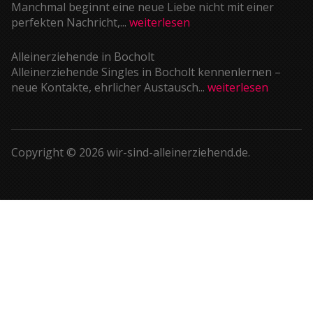
Manchmal beginnt eine neue Liebe nicht mit einer
perfekten Nachricht,...
weiterlesen
Alleinerziehende in Bocholt
Alleinerziehende Singles in Bocholt kennenlernen –
neue Kontakte, ehrlicher Austausch...
weiterlesen
Copyright © 2026 wir-sind-alleinerziehend.de.