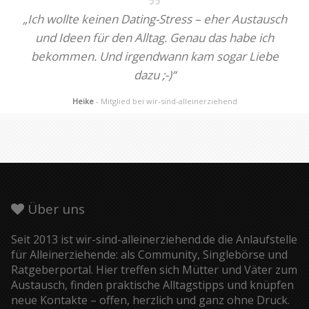
„Ich wollte keinen Dating-Stress – eher Austausch
und Ideen für den Alltag. Genau das habe ich
bekommen. Und irgendwann kam sogar Liebe
dazu ;-)“
Heike
- Mitglied bei wir-sind-alleinerziehend
Über uns
Seit 2013 ist wir-sind-alleinerziehend.de die Anlaufstelle
für Alleinerziehende: als Community, Singlebörse und
Ratgeberportal. Hier treffen sich Mütter und Väter zum
Austausch, finden praktische Alltagstipps und knüpfen
neue Kontakte – offen, herzlich und ganz ohne Druck.