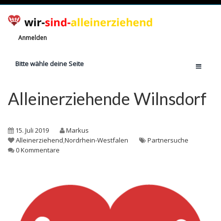
Anmelden
Bitte wähle deine Seite
Home
Alleinerziehende Wilnsdorf
Jetzt registrieren!
Ratgeber
15. Juli 2019
Markus
Anzahl Alleinerziehende
Alleinerziehend
,
Nordrhein-Westfalen
Partnersuche
0 Kommentare
Finanzielle Hilfe
Witze
Wissen
Rechte