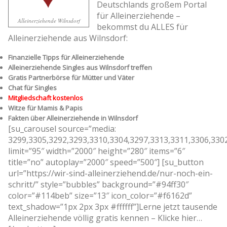
Deutschlands großem Portal
für Alleinerziehende –
Alleinerziehende Wilnsdorf
bekommst du ALLES für
Alleinerziehende aus Wilnsdorf:
Finanzielle Tipps für Alleinerziehende
Alleinerziehende Singles aus Wilnsdorf treffen
Gratis Partnerbörse für Mütter und Väter
Chat für Singles
Mitgliedschaft kostenlos
Witze für Mamis & Papis
Fakten über Alleinerziehende in Wilnsdorf
[su_carousel source=”media:
3299,3305,3292,3293,3310,3304,3297,3313,3311,3306,330
limit=”95″ width=”2000″ height=”280″ items=”6″
title=”no” autoplay=”2000″ speed=”500″] [su_button
url=”https://wir-sind-alleinerziehend.de/nur-noch-ein-
schritt/” style=”bubbles” background=”#94ff30″
color=”#114beb” size=”13″ icon_color=”#f6162d”
text_shadow=”1px 2px 3px #ffffff”]Lerne jetzt tausende
Alleinerziehende völlig gratis kennen – Klicke hier…