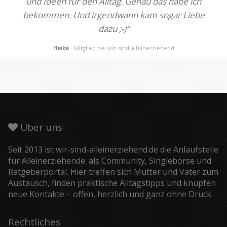
und Ideen für den Alltag. Genau das habe ich
bekommen. Und irgendwann kam sogar Liebe
dazu ;-)“
Heike
- Mitglied bei wir-sind-alleinerziehend
Über uns
Seit 2013 ist wir-sind-alleinerziehend.de die Anlaufstelle
für Alleinerziehende: als Community, Singlebörse und
Ratgeberportal. Hier treffen sich Mütter und Väter zum
Austausch, finden praktische Alltagstipps und knüpfen
neue Kontakte – offen, herzlich und ganz ohne Druck.
Rechtliches