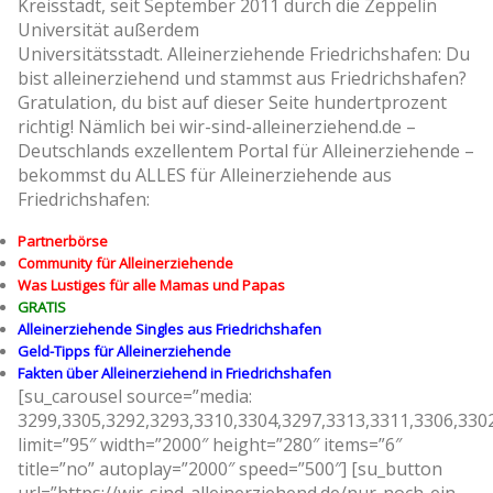
Kreisstadt, seit September 2011 durch die Zeppelin
Universität außerdem
Universitätsstadt. Alleinerziehende Friedrichshafen: Du
bist alleinerziehend und stammst aus Friedrichshafen?
Gratulation, du bist auf dieser Seite hundertprozent
richtig! Nämlich bei wir-sind-alleinerziehend.de –
Deutschlands exzellentem Portal für Alleinerziehende –
bekommst du ALLES für Alleinerziehende aus
Friedrichshafen:
Partnerbörse
Community für Alleinerziehende
Was Lustiges für alle Mamas und Papas
GRATIS
Alleinerziehende Singles aus Friedrichshafen
Geld-Tipps für Alleinerziehende
Fakten über Alleinerziehend in Friedrichshafen
[su_carousel source=”media:
3299,3305,3292,3293,3310,3304,3297,3313,3311,3306,330
limit=”95″ width=”2000″ height=”280″ items=”6″
title=”no” autoplay=”2000″ speed=”500″] [su_button
url=”https://wir-sind-alleinerziehend.de/nur-noch-ein-