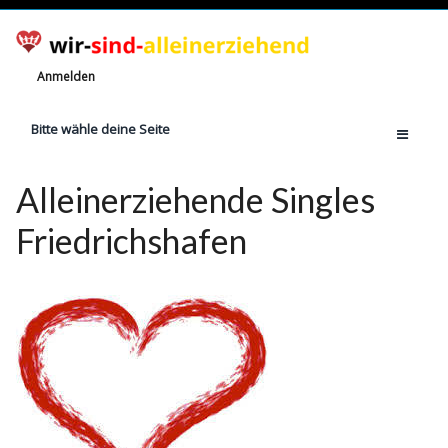
Anmelden
Bitte wähle deine Seite
Home
Alleinerziehende Singles
Jetzt registrieren!
Friedrichshafen
Ratgeber
Anzahl Alleinerziehende
Finanzielle Hilfe
Witze
Wissen
Rechte