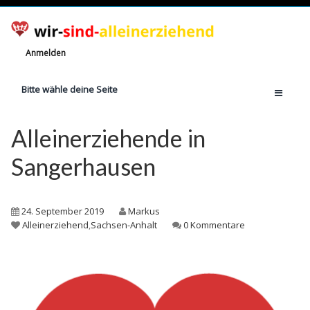
Anmelden
Bitte wähle deine Seite
Home
Alleinerziehende in
Jetzt registrieren!
Sangerhausen
Ratgeber
Anzahl Alleinerziehende
24. September 2019
Markus
Finanzielle Hilfe
Alleinerziehend
,
Sachsen-Anhalt
0 Kommentare
Witze
Wissen
Rechte