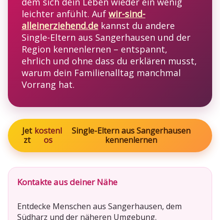
dem sich dein Leben wieder ein wenig
leichter anfühlt. Auf
wir-sind-
alleinerziehend.de
kannst du andere
Single-Eltern aus Sangerhausen und der
Region kennenlernen – entspannt,
ehrlich und ohne dass du erklären musst,
warum dein Familienalltag manchmal
Vorrang hat.
Jet
kostenl
Single-Eltern aus Sangerhausen
zt
os
kennenlernen
Kontakte aus deiner Nähe
Entdecke Menschen aus Sangerhausen, dem
Südharz und der näheren Umgebung.