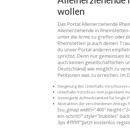
wollen
Das Portal Alleinerziehende Rhe
Alleinerziehende in Rheinstetten 
unter die Arme zu greifen oder d
Rheinstetten ja auch deinen Traum
du unser Portal anderen empfieh
sprichst. Denn nur gemeinsam kö
auch keinen gesellschaftlichen und
Deutschland) wie möglich zu ver
Petitionen was zu erreichen. Im De
Steigerung des Unterhalts-Vorschusses 
Unterhalts-Vorschuss vom Jugendamt mus
Gesteigerte Aufmerksamkeit für Single-P
Abstraktion der verschiedenen Antrags-
[su_gmap width=”400″ height=”240
ein-schritt/” style=”bubbles” b
3px #ffffff”]Jetzt kostenlos regi