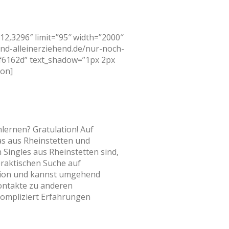
2,3296″ limit=”95″ width=”2000″
sind-alleinerziehend.de/nur-noch-
#f6162d” text_shadow=”1px 2px
ton]
lernen? Gratulation! Auf
as aus Rheinstetten und
Singles aus Rheinstetten sind,
 praktischen Suche auf
egion und kannst umgehend
ontakte zu anderen
kompliziert Erfahrungen