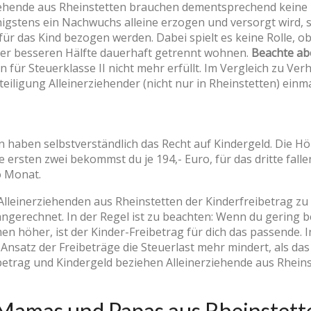
iehende aus Rheinstetten brauchen dementsprechend keine
enigstens ein Nachwuchs alleine erzogen und versorgt wird,
ür das Kind bezogen werden. Dabei spielt es keine Rolle, o
der besseren Hälfte dauerhaft getrennt wohnen.
Beachte abe
für Steuerklasse II nicht mehr erfüllt. Im Vergleich zu Verhe
teiligung Alleinerziehender (nicht nur in Rheinstetten) einm
n haben selbstverständlich das Recht auf Kindergeld. Die H
ie ersten zwei bekommst du je 194,- Euro, für das dritte fall
o Monat.
Alleinerziehenden aus Rheinstetten der Kinderfreibetrag zu
gerechnet. In der Regel ist zu beachten: Wenn du gering bes
n höher, ist der Kinder-Freibetrag für dich das passende. I
satz der Freibeträge die Steuerlast mehr mindert, als das
etrag und Kindergeld beziehen Alleinerziehende aus Rhein
Mamas und Papas aus Rheinstett