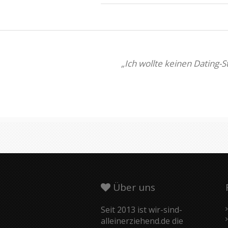
„Ich wollte keinen Dating-
Über uns
Seit 2013 ist wir-sind-
alleinerziehend.de die