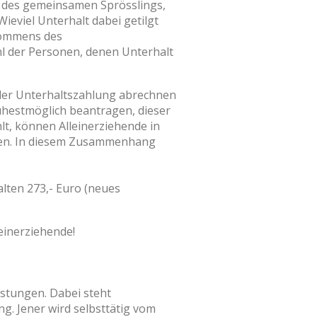
ge des gemeinsamen Sprösslings,
ieviel Unterhalt dabei getilgt
kommens des
ahl der Personen, denen Unterhalt
n der Unterhaltszahlung abrechnen
frühestmöglich beantragen, dieser
lt, können Alleinerziehende in
gen. In diesem Zusammenhang
alten 273,- Euro (neues
leinerziehende!
astungen. Dabei steht
g. Jener wird selbsttätig vom