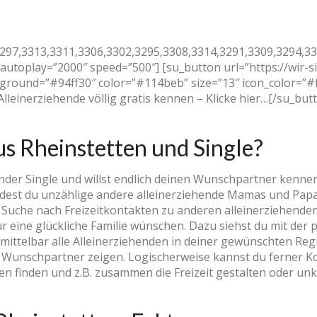
297,3313,3311,3306,3302,3295,3308,3314,3291,3309,3294,331
” autoplay=”2000″ speed=”500″] [su_button url=”https://wir-
ackground=”#94ff30″ color=”#114beb” size=”13″ icon_color=”
 Alleinerziehende völlig gratis kennen – Klicke hier…[/su_but
us Rheinstetten und Single?
nder Single und willst endlich deinen Wunschpartner kennen
indest du unzählige andere alleinerziehende Mamas und Pap
Suche nach Freizeitkontakten zu anderen alleinerziehenden 
ür eine glückliche Familie wünschen. Dazu siehst du mit der
nmittelbar alle Alleinerziehenden in deiner gewünschten R
n Wunschpartner zeigen. Logischerweise kannst du ferner K
en finden und z.B. zusammen die Freizeit gestalten oder un