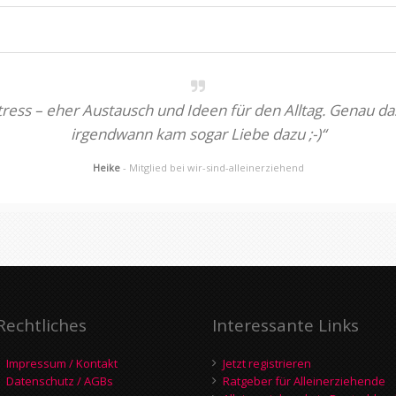
Stress – eher Austausch und Ideen für den Alltag. Genau
irgendwann kam sogar Liebe dazu ;-)“
Heike
- Mitglied bei wir-sind-alleinerziehend
Rechtliches
Interessante Links
Impressum / Kontakt
Jetzt registrieren
Datenschutz / AGBs
Ratgeber für Alleinerziehende