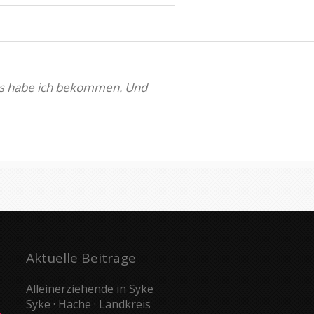
 das habe ich bekommen. Und
Aktuelle Beiträge
Alleinerziehende in Syke
Syke · Hache · Landkreis