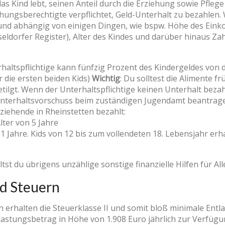
as Kind lebt, seinen Anteil durch die Erziehung sowie Pfle
ungsberechtigte verpflichtet, Geld-Unterhalt zu bezahlen. W
 und abhängig von einigen Dingen, wie bspw. Höhe des Ein
sseldorfer Register), Alter des Kindes und darüber hinaus Z
erhaltspflichtige kann fünfzig Prozent des Kindergeldes vo
r die ersten beiden Kids)
Wichtig
: Du solltest die Alimente 
tilgt. Wenn der Unterhaltspflichtige keinen Unterhalt bezah
Unterhaltsvorschuss beim zuständigen Jugendamt beantra
ziehende in Rheinstetten bezahlt:
lter von 5 Jahre
1 Jahre. Kids von 12 bis zum vollendeten 18. Lebensjahr erh
ltst du übrigens unzählige sonstige finanzielle Hilfen für Al
nd Steuern
n erhalten die Steuerklasse II und somit bloß minimale Entl
tlastungsbetrag in Höhe von 1.908 Euro jährlich zur Verfügun