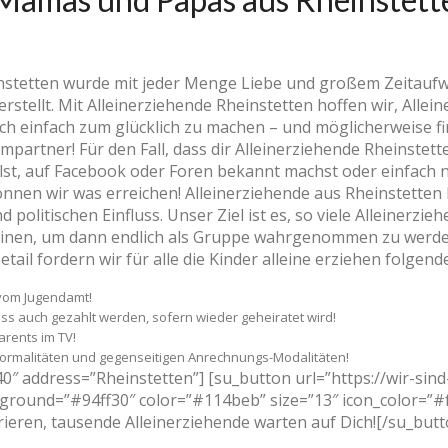
instetten wurde mit jeder Menge Liebe und großem Zeitau
erstellt. Mit Alleinerziehende Rheinstetten hoffen wir, Alle
ich einfach zum glücklich zu machen – und möglicherweise fi
partner! Für den Fall, dass dir Alleinerziehende Rheinstett
lst, auf Facebook oder Foren bekannt machst oder einfach 
nnen wir was erreichen! Alleinerziehende aus Rheinstetten 
 politischen Einfluss. Unser Ziel ist es, so viele Alleinerz
einen, um dann endlich als Gruppe wahrgenommen zu werden
tail fordern wir für alle die Kinder alleine erziehen folgend
vom Jugendamt!
s auch gezahlt werden, sofern wieder geheiratet wird!
arents im TV!
Formalitäten und gegenseitigen Anrechnungs-Modalitäten!
″ address=”Rheinstetten”] [su_button url=”https://wir-sind
ackground=”#94ff30″ color=”#114beb” size=”13″ icon_color=”
strieren, tausende Alleinerziehende warten auf Dich![/su_butt