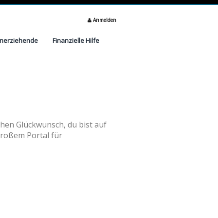
Anmelden
inerziehende
Finanzielle Hilfe
chen Glückwunsch, du bist auf
großem Portal für