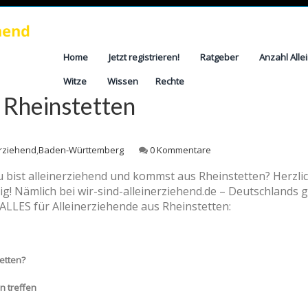
Home
Jetzt registrieren!
Ratgeber
Anzahl Alle
Witze
Wissen
Rechte
 Rheinstetten
erziehend
,
Baden-Württemberg
0 Kommentare
u bist alleinerziehend und kommst aus Rheinstetten? Herzli
tig! Nämlich bei wir-sind-alleinerziehend.de – Deutschlands 
ALLES für Alleinerziehende aus Rheinstetten:
etten?
n treffen