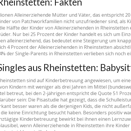
Rheinstetten: Fakten
lionen Alleinerziehende Mütter und Väter, das entspricht 20 
nder von Patchworkfamilien nicht unzufriedener sind, als Ki
 Hälfte der Kinder von Alleinerziehenden in Rheinstetten e
rüder. Nur bei 25 Prozent der Kinder handelt es sich um E
lien alleinerziehend, das bedeutet eine Steigerung um kna
ich 4 Prozent der Alleinerziehenden in Rheinstetten absichtl
% der Single-Parents in Rheinstetten verlieben sich noch ei
ingles aus Rheinstetten: Babysit
Rheinstetten sind auf Kinderbetreuung angewiesen, um ein
von Kindern mit weniger als drei Jahren im Mittel (bundeswei
tel betreut, bei den 2-jährigen entspricht die Quote 51 Proze
arüber sein: Die Pisastudie hat gezeigt, dass die Schulleist
ant besser waren als die derjenigen Kids, die nicht außerf
s die keine Einrichtung besucht haben. Besonders positiv wa
anztägige Kinderbetreuung bewirkt bei ihnen einen Lernz
plausibel, wenn Alleinerziehende in Rheinstetten ihre Kinde