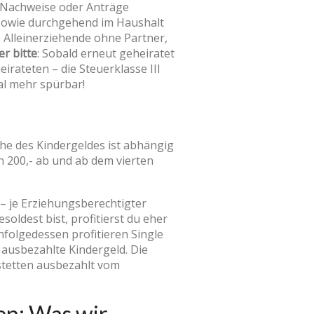
 Nachweise oder Anträge
 sowie durchgehend im Haushalt
b Alleinerziehende ohne Partner,
r bitte
: Sobald erneut geheiratet
irateten – die Steuerklasse III
al mehr spürbar!
öhe des Kindergeldes ist abhängig
en 200,- ab und ab dem vierten
 – je Erziehungsberechtigter
oldest bist, profitierst du eher
nfolgedessen profitieren Single
 ausbezahlte Kindergeld. Die
stetten ausbezahlt vom
en: Was wir