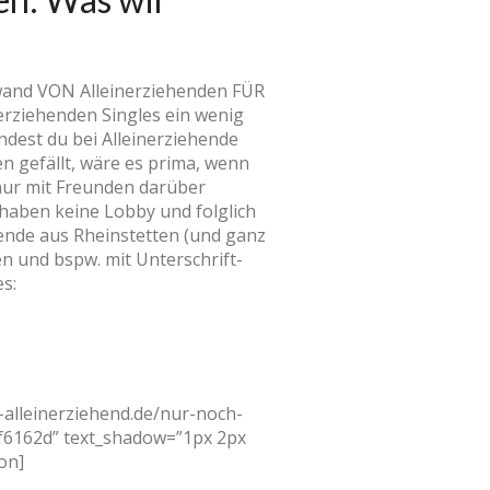
fwand VON Alleinerziehenden FÜR
inerziehenden Singles ein wenig
ndest du bei Alleinerziehende
en gefällt, wäre es prima, wenn
nur mit Freunden darüber
haben keine Lobby und folglich
iehende aus Rheinstetten (und ganz
 und bspw. mit Unterschrift-
es:
-alleinerziehend.de/nur-noch-
#f6162d” text_shadow=”1px 2px
on]