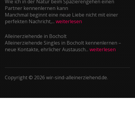
Wie ich in der Natur beim Spazierengehen einen
Partner kennenlernen kann
Manchmal beginnt eine neue Liebe nicht mit einer
perfekten Nachricht,...
weiterlesen
Alleinerziehende in Bocholt
Alleinerziehende Singles in Bocholt kennenlernen –
neue Kontakte, ehrlicher Austausch...
weiterlesen
Copyright © 2026 wir-sind-alleinerziehend.de.