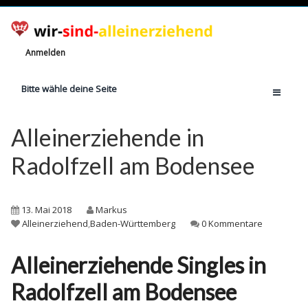
Anmelden
Bitte wähle deine Seite
Home
Alleinerziehende in
Jetzt registrieren!
Radolfzell am Bodensee
Ratgeber
Anzahl Alleinerziehende
13. Mai 2018
Markus
Finanzielle Hilfe
Alleinerziehend
,
Baden-Württemberg
0 Kommentare
Witze
Alleinerziehende Singles in
Wissen
Radolfzell am Bodensee
Rechte