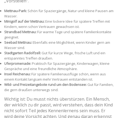
„Vorstellen“.
Mettnau-Park:
Schön für Spaziergänge, Natur und kleine Pausen am
Wasser.
Minigolf auf der Mettnau:
Eine lockere Idee für spätere Treffen mit
Kindern, wenn schon Vertrauen gewachsen ist.
Strandbad Mettnau:
Für warme Tage und spätere Familienkontakte
geeignet.
Seebad Mettnau:
Ebenfalls eine Möglichkeit, wenn Kinder gern am
Wasser sind.
Stadtgarten Radolfzell:
Gut für kurze Wege, frische Luft und ein
entspanntes Treffen draußen.
Uferpromenade:
Praktisch für Spaziergänge, Kinderwagen, kleine
Gespräche und eine freundliche Atmosphäre.
Insel Reichenau:
Für spätere Familienausflüge schön, wenn aus
einem Kontakt langsam mehr Vertrauen entstanden ist.
Wild- und Freizeitangebote rund um den Bodensee:
Gut für Familien,
die gern draußen unterwegs sind.
Wichtig ist: Du musst nichts überstürzen. Ein Mensch,
der wirklich zu dir passt, wird verstehen, dass dein Kind
nicht sofort Teil jedes Kennenlernens sein muss. Er
wird deine Vorsicht achten. Und genau daran erkennst