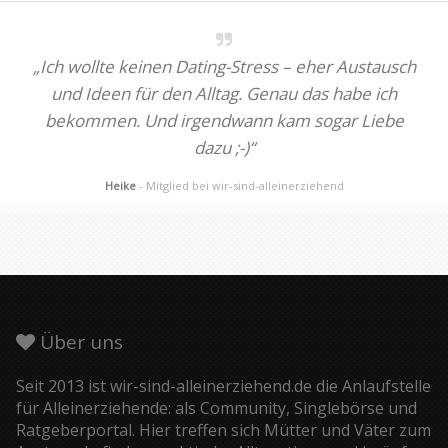
„Ich wollte keinen Dating-Stress – eher Austausch
und Ideen für den Alltag. Genau das habe ich
bekommen. Und irgendwann kam sogar Liebe
dazu ;-)“
Heike
- Mitglied bei wir-sind-alleinerziehend
Über uns
Seit 2013 ist wir-sind-alleinerziehend.de die Anlaufstelle
für Alleinerziehende: als Community, Singlebörse und
Ratgeberportal. Hier treffen sich Mütter und Väter zum