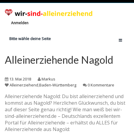
Anmelden
Bitte wähle deine Seite
Home
Alleinerziehende Nagold
Jetzt registrieren!
Ratgeber
13. Mai 2018
Markus
Anzahl Alleinerziehende
Alleinerziehend
,
Baden-Württemberg
0 Kommentare
Finanzielle Hilfe
Alleinerziehende Nagold: Du bist alleinerziehend und
kommst aus Nagold? Herzlichen Glückwunsch, du bist
Witze
auf dieser Seite genau richtig! Wie man weiß bei wir-
Wissen
sind-alleinerziehend.de – Deutschlands exzellentem
Portal für Alleinerziehende – erhältst du ALLES für
Rechte
Alleinerziehende aus Nagold: