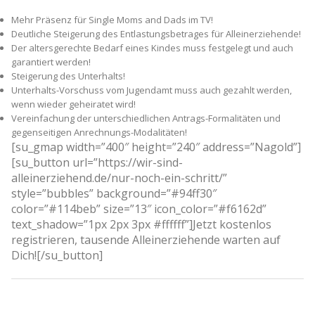
Mehr Präsenz für Single Moms and Dads im TV!
Deutliche Steigerung des Entlastungsbetrages für Alleinerziehende!
Der altersgerechte Bedarf eines Kindes muss festgelegt und auch
garantiert werden!
Steigerung des Unterhalts!
Unterhalts-Vorschuss vom Jugendamt muss auch gezahlt werden,
wenn wieder geheiratet wird!
Vereinfachung der unterschiedlichen Antrags-Formalitäten und
gegenseitigen Anrechnungs-Modalitäten!
[su_gmap width=”400″ height=”240″ address=”Nagold”]
[su_button url=”https://wir-sind-
alleinerziehend.de/nur-noch-ein-schritt/”
style=”bubbles” background=”#94ff30″
color=”#114beb” size=”13″ icon_color=”#f6162d”
text_shadow=”1px 2px 3px #ffffff”]Jetzt kostenlos
registrieren, tausende Alleinerziehende warten auf
Dich![/su_button]