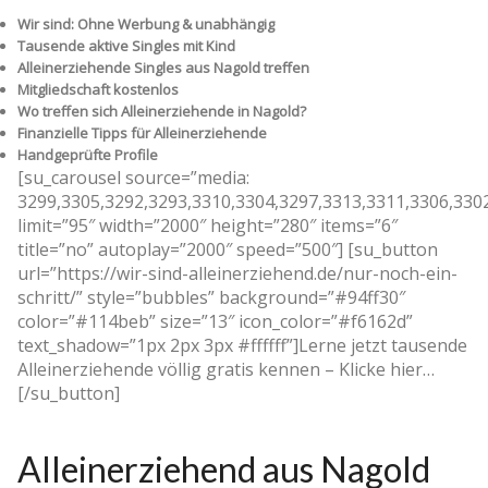
Wir sind: Ohne Werbung & unabhängig
Tausende aktive Singles mit Kind
Alleinerziehende Singles aus Nagold treffen
Mitgliedschaft kostenlos
Wo treffen sich Alleinerziehende in Nagold?
Finanzielle Tipps für Alleinerziehende
Handgeprüfte Profile
[su_carousel source=”media:
3299,3305,3292,3293,3310,3304,3297,3313,3311,3306,330
limit=”95″ width=”2000″ height=”280″ items=”6″
title=”no” autoplay=”2000″ speed=”500″] [su_button
url=”https://wir-sind-alleinerziehend.de/nur-noch-ein-
schritt/” style=”bubbles” background=”#94ff30″
color=”#114beb” size=”13″ icon_color=”#f6162d”
text_shadow=”1px 2px 3px #ffffff”]Lerne jetzt tausende
Alleinerziehende völlig gratis kennen – Klicke hier…
[/su_button]
Alleinerziehend aus Nagold