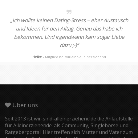
„Ich wollte keinen Dating-Stress – eher Austausch
und Ideen für den Alltag. Genau das habe ich
bekommen. Und irgendwann kam sogar Liebe
dazu ;-)“
Heike
- Mitglied bei wir-sind-alleinerziehend
Über uns
Seit 2013 ist wir-sind-alleinerziehend.de die Anlaufstelle
für Alleinerziehende: als Community, Singlebörse und
Ratgeberportal. Hier treffen sich Mütter und Väter zum