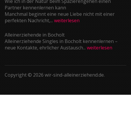
Wie ich in der Natur beim Spazierengehen einen
Partner kennenlernen kann
Manchmal beginnt eine neue Liebe nicht mit einer
perfekten Nachricht,...
weiterlesen
Alleinerziehende in Bocholt
Alleinerziehende Singles in Bocholt kennenlernen –
neue Kontakte, ehrlicher Austausch...
weiterlesen
Copyright © 2026 wir-sind-alleinerziehend.de.