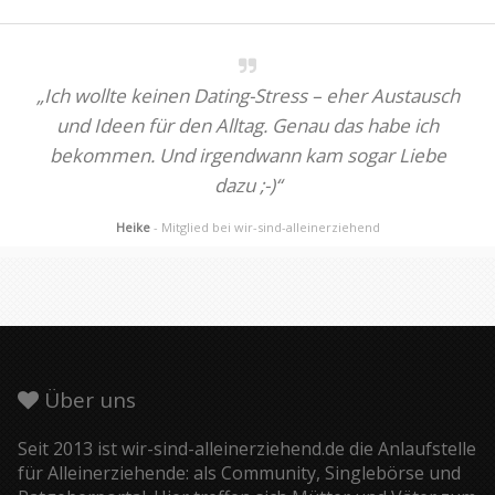
„Ich wollte keinen Dating-Stress – eher Austausch
und Ideen für den Alltag. Genau das habe ich
bekommen. Und irgendwann kam sogar Liebe
dazu ;-)“
Heike
- Mitglied bei wir-sind-alleinerziehend
Über uns
Seit 2013 ist wir-sind-alleinerziehend.de die Anlaufstelle
für Alleinerziehende: als Community, Singlebörse und