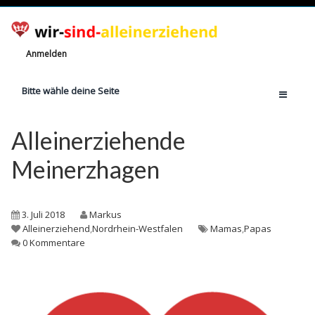
Anmelden
Bitte wähle deine Seite
Home
Alleinerziehende
Jetzt registrieren!
Meinerzhagen
Ratgeber
Anzahl Alleinerziehende
3. Juli 2018
Markus
Finanzielle Hilfe
Alleinerziehend
,
Nordrhein-Westfalen
Mamas
,
Papas
0 Kommentare
Witze
Wissen
Rechte