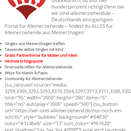
Glückwunsch, du bist hier
hundertprozent richtig! Denn bei
wir-sind-alleinerziehend.de –
Deutschlands einzigartigem
Portal für Alleinerziehende – findest du ALLES für
Alleinerziehende aus Meinerzhagen:
Singles aus Meinerzhagen treffen
Tausende aktive Singles mit Kind
Gratis Partnerbörse für Mütter und Väter
Höchste Erfolgsquote
Finanzielle Hilfen für Alleinerziehende
Witze für Mamis & Papis
Community für Alleinerziehende
[su_carousel source=”media:
3299,3305,3292,3293,3310,3304,3297,3313,3311,3306,330
limit=”95″ width=”2000″ height=”280″ items=”6″
title=”no” autoplay=”2000″ speed=”500″] [su_button
url=”https://wir-sind-alleinerziehend.de/nur-noch-ein-
schritt/” style=”bubbles” background=”#94ff30″
color=”#114beb” size=”13″ icon_color=”#f6162d”
text_shadow=”1px 2px 3px #ffffff”]Lerne jetzt tausende