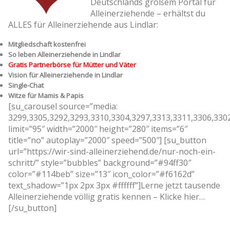
Deutschlands großem Portal für
Alleinerziehende – erhältst du
ALLES für Alleinerziehende aus Lindlar:
Mitgliedschaft kostenfrei
So leben Alleinerziehende in Lindlar
Gratis Partnerbörse für Mütter und Väter
Vision für Alleinerziehende in Lindlar
Single-Chat
Witze für Mamis & Papis
[su_carousel source=”media:
3299,3305,3292,3293,3310,3304,3297,3313,3311,3306,330
limit=”95″ width=”2000″ height=”280″ items=”6″
title=”no” autoplay=”2000″ speed=”500″] [su_button
url=”https://wir-sind-alleinerziehend.de/nur-noch-ein-
schritt/” style=”bubbles” background=”#94ff30″
color=”#114beb” size=”13″ icon_color=”#f6162d”
text_shadow=”1px 2px 3px #ffffff”]Lerne jetzt tausende
Alleinerziehende völlig gratis kennen – Klicke hier…
[/su_button]