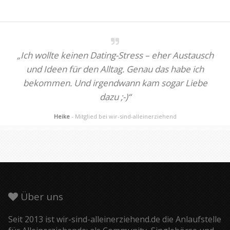
„Ich wollte keinen Dating-Stress – eher Austausch
und Ideen für den Alltag. Genau das habe ich
bekommen. Und irgendwann kam sogar Liebe
dazu ;-)“
Heike
- Mitglied bei wir-sind-alleinerziehend
Über uns
Seit 2013 ist wir-sind-alleinerziehend.de die Anlaufstelle