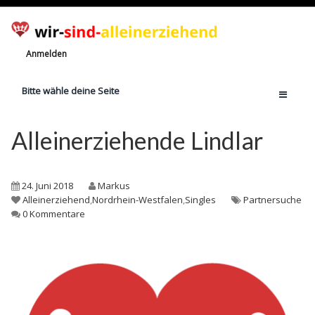
Anmelden
Bitte wähle deine Seite
Home
Alleinerziehende Lindlar
Jetzt registrieren!
Ratgeber
24. Juni 2018
Markus
Anzahl Alleinerziehende
Alleinerziehend
,
Nordrhein-Westfalen
,
Singles
Partnersuche
0 Kommentare
Finanzielle Hilfe
Witze
Wissen
Rechte