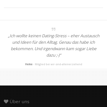
„Ich wollte keinen Dating-Stress – eher Austausch
und Ideen für den Alltag. Genau das habe ich
bekommen. Und irgendwann kam sogar Liebe
dazu ;-)“
Heike
- Mitglied bei wir-sind-alleinerziehend
Über uns