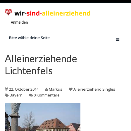
Anmelden
Bitte wähle deine Seite
Home
Alleinerziehende
Jetzt registrieren!
Lichtenfels
Ratgeber
Anzahl Alleinerziehende
22. Oktober 2014
Markus
Alleinerziehend
,
Singles
Finanzielle Hilfe
Bayern
0 Kommentare
Witze
Wissen
Rechte