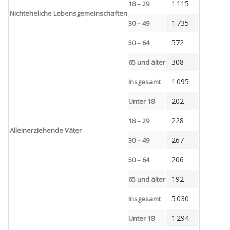
1 115
18 – 29
Nichteheliche Lebensgemeinschaften
1 735
30 – 49
572
50 – 64
308
65 und älter
1 095
Insgesamt
202
Unter 18
228
18 – 29
Alleinerziehende Väter
267
30 – 49
206
50 – 64
192
65 und älter
5 030
Insgesamt
1 294
Unter 18