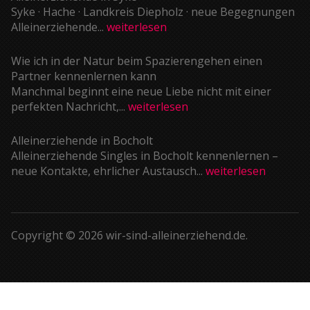
Syke · Hache · Landkreis Diepholz · neue Begegnungen
Alleinerziehende...
weiterlesen
Wie ich in der Natur beim Spazierengehen einen
Partner kennenlernen kann
Manchmal beginnt eine neue Liebe nicht mit einer
perfekten Nachricht,...
weiterlesen
Alleinerziehende in Bocholt
Alleinerziehende Singles in Bocholt kennenlernen –
neue Kontakte, ehrlicher Austausch...
weiterlesen
Copyright © 2026 wir-sind-alleinerziehend.de.