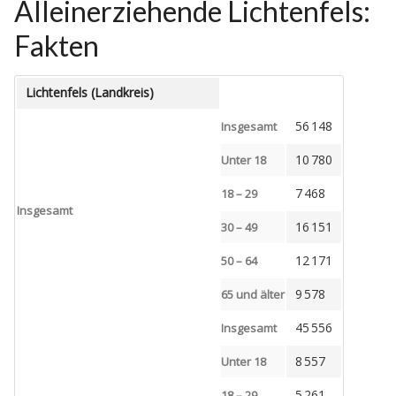
Alleinerziehende Lichtenfels:
Fakten
Lichtenfels (Landkreis)
56 148
Insgesamt
10 780
Unter 18
7 468
18 – 29
Insgesamt
16 151
30 – 49
12 171
50 – 64
9 578
65 und älter
45 556
Insgesamt
8 557
Unter 18
5 261
18 – 29