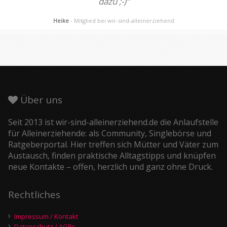
dazu ;-)“
Heike
- Mitglied bei wir-sind-alleinerziehend
Über uns
Seit 2013 ist wir-sind-alleinerziehend.de die Anlaufstelle
für Alleinerziehende: als Community, Singlebörse und
Ratgeberportal. Hier treffen sich Mütter und Väter zum
Austausch, finden praktische Alltagstipps und knüpfen
neue Kontakte – offen, herzlich und ganz ohne Druck.
Rechtliches
Impressum / Kontakt
Datenschutz / AGBs