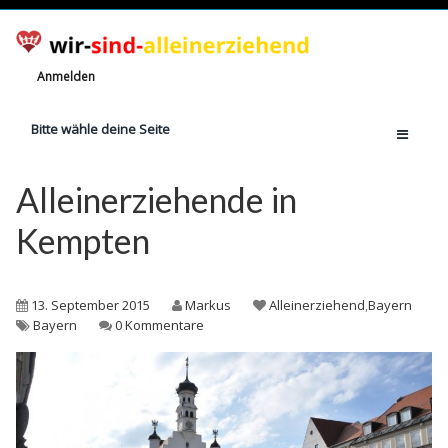
Anmelden
Bitte wähle deine Seite
Home
Alleinerziehende in
Jetzt registrieren!
Kempten
Ratgeber
Anzahl Alleinerziehende
13. September 2015
Markus
Alleinerziehend
,
Bayern
Finanzielle Hilfe
Bayern
0 Kommentare
Witze
Wissen
Rechte