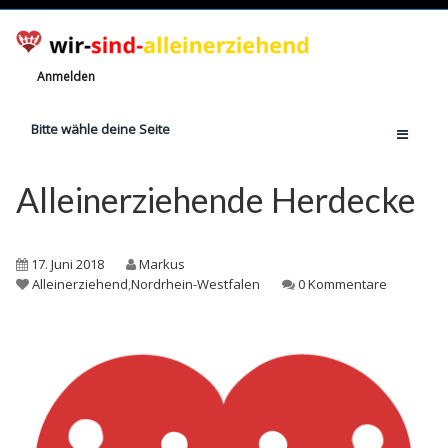
Anmelden
Bitte wähle deine Seite
Home
Alleinerziehende Herdecke
Jetzt registrieren!
Ratgeber
17. Juni 2018
Markus
Anzahl Alleinerziehende
Alleinerziehend
,
Nordrhein-Westfalen
0 Kommentare
Finanzielle Hilfe
Witze
Wissen
Rechte