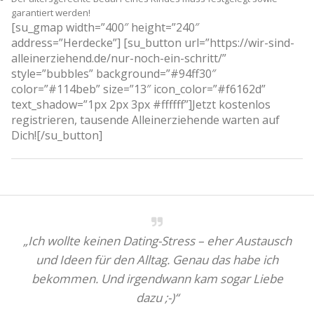
garantiert werden!
[su_gmap width=”400″ height=”240″
address=”Herdecke”] [su_button url=”https://wir-sind-
alleinerziehend.de/nur-noch-ein-schritt/”
style=”bubbles” background=”#94ff30″
color=”#114beb” size=”13″ icon_color=”#f6162d”
text_shadow=”1px 2px 3px #ffffff”]Jetzt kostenlos
registrieren, tausende Alleinerziehende warten auf
Dich![/su_button]
„Ich wollte keinen Dating-Stress – eher Austausch
und Ideen für den Alltag. Genau das habe ich
bekommen. Und irgendwann kam sogar Liebe
dazu ;-)“