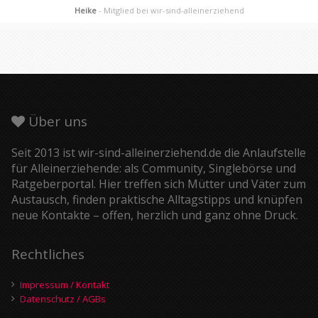
Heike
- Mitglied bei wir-sind-alleinerziehend
Über uns
Seit 2013 ist wir-sind-alleinerziehend.de die Anlaufstelle
für Alleinerziehende: als Community, Singlebörse und
Ratgeberportal. Hier treffen sich Mütter und Väter zum
Austausch, finden praktische Alltagstipps und knüpfen
neue Kontakte – offen, herzlich und ganz ohne Druck.
Rechtliches
Impressum / Kontakt
Datenschutz / AGBs