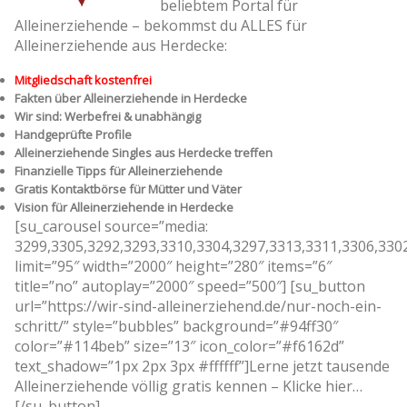
beliebtem Portal für
Alleinerziehende – bekommst du ALLES für
Alleinerziehende aus Herdecke:
Mitgliedschaft kostenfrei
Fakten über Alleinerziehende in Herdecke
Wir sind: Werbefrei & unabhängig
Handgeprüfte Profile
Alleinerziehende Singles aus Herdecke treffen
Finanzielle Tipps für Alleinerziehende
Gratis Kontaktbörse für Mütter und Väter
Vision für Alleinerziehende in Herdecke
[su_carousel source=”media:
3299,3305,3292,3293,3310,3304,3297,3313,3311,3306,330
limit=”95″ width=”2000″ height=”280″ items=”6″
title=”no” autoplay=”2000″ speed=”500″] [su_button
url=”https://wir-sind-alleinerziehend.de/nur-noch-ein-
schritt/” style=”bubbles” background=”#94ff30″
color=”#114beb” size=”13″ icon_color=”#f6162d”
text_shadow=”1px 2px 3px #ffffff”]Lerne jetzt tausende
Alleinerziehende völlig gratis kennen – Klicke hier…
[/su_button]