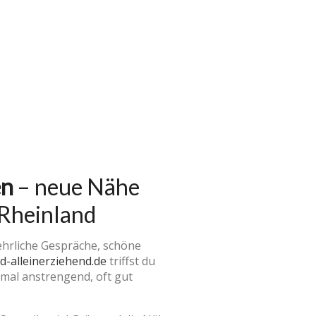
en
– neue Nähe
 Rheinland
ehrliche Gespräche, schöne
nd-alleinerziehend.de
triffst du
chmal anstrengend, oft gut