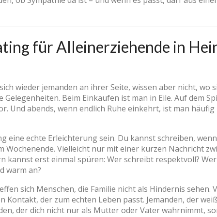
en, ob Sympathie da ist – und wenn es passt, darf aus ei
ng für Alleinerziehende in Hein
ich wieder jemanden an ihrer Seite, wissen aber nicht, wo si
 Gelegenheiten. Beim Einkaufen ist man in Eile. Auf dem Spi
vor. Und abends, wenn endlich Ruhe einkehrt, ist man häuf
 eine echte Erleichterung sein. Du kannst schreiben, wenn e
am Wochenende. Vielleicht nur mit einer kurzen Nachricht z
rn kannst erst einmal spüren: Wer schreibt respektvoll? We
und warm an?
reffen sich Menschen, die Familie nicht als Hindernis sehen. 
nen Kontakt, der zum echten Leben passt. Jemanden, der weiß
en, der dich nicht nur als Mutter oder Vater wahrnimmt, s