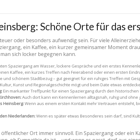
einsberg: Schöne Orte für das er
 teuer oder besonders aufwendig sein. Für viele Alleinerzie
ziergang, ein Kaffee, ein kurzer gemeinsamer Moment drauß
 man sich locker begegnen kann.
nten Spaziergang am Wasser, lockere Gespräche und ein erstes Kennenle
einen Kaffee, ein kurzes Treffen nach Feierabend oder einen ersten Eind
te und schönem Stadtbezug – gut geeignet für ein ruhiges Treffen mit Ge
 Kultur, Kunst und Regionalgeschichte mögt und beim Date etwas entdecken
g:
Ein markanter Treffpunkt für einen Spaziergang durch den historischen 
Kirchhoven:
Auch dort kann ein Kennenlernen alltagsnah, ruhig und ohne
s Heinsberg:
Wenn aus einem ersten Kontakt mehr Vertrauen entsteht, biet
den Niederlanden:
Wenn es später etwas Besonderes sein darf, sind Kult
n öffentlicher Ort immer sinnvoll. Ein Spaziergang oder ein 