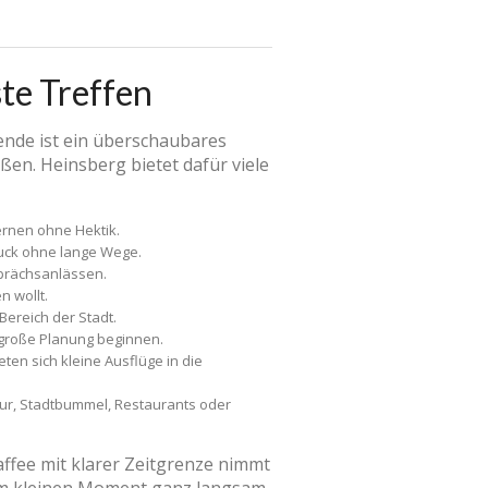
ste Treffen
hende ist ein überschaubares
en. Heinsberg bietet dafür viele
rnen ohne Hektik.
ruck ohne lange Wege.
sprächsanlässen.
 wollt.
Bereich der Stadt.
 große Planung beginnen.
en sich kleine Ausflüge in die
ur, Stadtbummel, Restaurants oder
Kaffee mit klarer Zeitgrenze nimmt