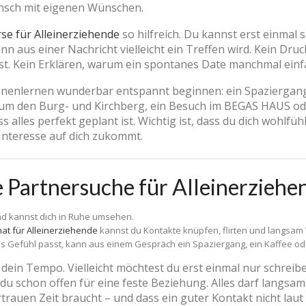
ensch mit eigenen Wünschen.
se für Alleinerziehende
so hilfreich. Du kannst erst einmal 
nn aus einer Nachricht vielleicht ein Treffen wird. Kein Druc
t. Kein Erklären, warum ein spontanes Date manchmal einfac
nnenlernen wunderbar entspannt beginnen: ein Spaziergang 
 um den Burg- und Kirchberg, ein Besuch im BEGAS HAUS ode
ss alles perfekt geplant ist. Wichtig ist, dass du dich wohlf
nteresse auf dich zukommt.
ie Partnersuche für Alleinerziehe
nd kannst dich in Ruhe umsehen.
at für Alleinerziehende
kannst du Kontakte knüpfen, flirten und langsam
 Gefühl passt, kann aus einem Gespräch ein Spaziergang, ein Kaffee ode
ein Tempo. Vielleicht möchtest du erst einmal nur schreiben
st du schon offen für eine feste Beziehung. Alles darf langsa
rtrauen Zeit braucht – und dass ein guter Kontakt nicht lau