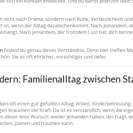
 sich ein Kontakt entwickelt. Und du darfst jederzeit Nein s
ch nicht nach Drama, sondern nach Ruhe, Verlässlichkeit und
t ist, wenn der Alltag dazwischenkommt. Nach jemandem, der
ängt. Nach jemandem, der trotzdem Lust hat, dich kennenz
rn
findest du genau dieses Verständnis. Denn hier treffen M
hön. Sie ist oft ehrlicher, vorsichtiger und tiefer.
dern: Familienalltag zwischen Sta
ben oft einen gut gefüllten Alltag. Arbeit, Kinderbetreuung
en brauchen viel Kraft. Da ist es verständlich, wenn die ei
len dieser leise Wunsch: wieder jemanden haben, der fragt, w
achen, planen und träumen kann.