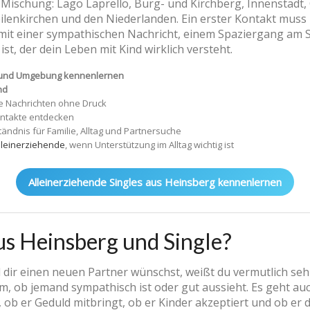
Mischung: Lago Laprello, Burg- und Kirchberg, Innenstadt, O
lenkirchen und den Niederlanden. Ein erster Kontakt muss 
it einer sympathischen Nachricht, einem Spaziergang am Se
st, der dein Leben mit Kind wirklich versteht.
g und Umgebung kennenlernen
nd
te Nachrichten ohne Druck
ntakte entdecken
tändnis für Familie, Alltag und Partnersuche
 Alleinerziehende
, wenn Unterstützung im Alltag wichtig ist
Alleinerziehende Singles aus Heinsberg kennenlernen
us Heinsberg und Single?
 dir einen neuen Partner wünschst, weißt du vermutlich seh
rum, ob jemand sympathisch ist oder gut aussieht. Es geht a
, ob er Geduld mitbringt, ob er Kinder akzeptiert und ob er d