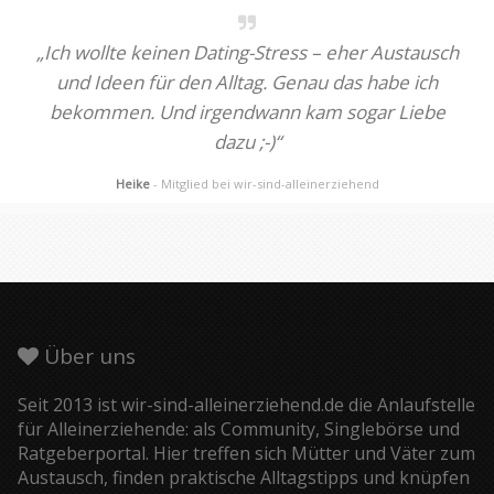
„Ich wollte keinen Dating-Stress – eher Austausch
und Ideen für den Alltag. Genau das habe ich
bekommen. Und irgendwann kam sogar Liebe
dazu ;-)“
Heike
- Mitglied bei wir-sind-alleinerziehend
Über uns
Seit 2013 ist wir-sind-alleinerziehend.de die Anlaufstelle
für Alleinerziehende: als Community, Singlebörse und
Ratgeberportal. Hier treffen sich Mütter und Väter zum
Austausch, finden praktische Alltagstipps und knüpfen