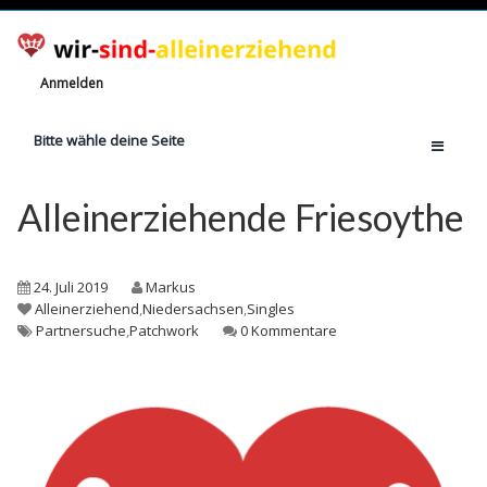
Anmelden
Bitte wähle deine Seite
Home
Alleinerziehende Friesoythe
Jetzt registrieren!
Ratgeber
24. Juli 2019
Markus
Anzahl Alleinerziehende
Alleinerziehend
,
Niedersachsen
,
Singles
Partnersuche
,
Patchwork
0 Kommentare
Finanzielle Hilfe
Witze
Wissen
Rechte