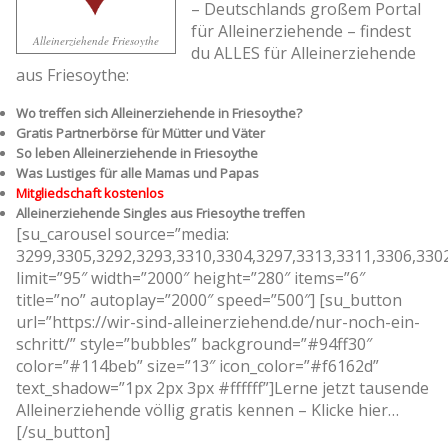
– Deutschlands großem Portal
für Alleinerziehende – findest
Alleinerziehende Friesoythe
du ALLES für Alleinerziehende
aus Friesoythe:
Wo treffen sich Alleinerziehende in Friesoythe?
Gratis Partnerbörse für Mütter und Väter
So leben Alleinerziehende in Friesoythe
Was Lustiges für alle Mamas und Papas
Mitgliedschaft kostenlos
Alleinerziehende Singles aus Friesoythe treffen
[su_carousel source=”media:
3299,3305,3292,3293,3310,3304,3297,3313,3311,3306,330
limit=”95″ width=”2000″ height=”280″ items=”6″
title=”no” autoplay=”2000″ speed=”500″] [su_button
url=”https://wir-sind-alleinerziehend.de/nur-noch-ein-
schritt/” style=”bubbles” background=”#94ff30″
color=”#114beb” size=”13″ icon_color=”#f6162d”
text_shadow=”1px 2px 3px #ffffff”]Lerne jetzt tausende
Alleinerziehende völlig gratis kennen – Klicke hier…
[/su_button]