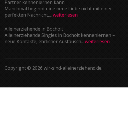
Partner kennenlernen kann
Manchmal beginnt eine neue Liebe nicht mit einer
perfekten Nachricht,...
weiterlesen
Alleinerziehende in Bocholt
Alleinerziehende Singles in Bocholt kennenlernen –
neue Kontakte, ehrlicher Austausch...
weiterlesen
Copyright © 2026 wir-sind-alleinerziehend.de.