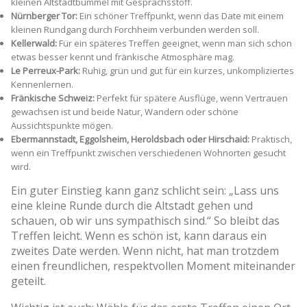
kleinen Altstadtbummel mit Gesprächsstoff.
Nürnberger Tor:
Ein schöner Treffpunkt, wenn das Date mit einem
kleinen Rundgang durch Forchheim verbunden werden soll.
Kellerwald:
Für ein späteres Treffen geeignet, wenn man sich schon
etwas besser kennt und fränkische Atmosphäre mag.
Le Perreux-Park:
Ruhig, grün und gut für ein kurzes, unkompliziertes
Kennenlernen.
Fränkische Schweiz:
Perfekt für spätere Ausflüge, wenn Vertrauen
gewachsen ist und beide Natur, Wandern oder schöne
Aussichtspunkte mögen.
Ebermannstadt, Eggolsheim, Heroldsbach oder Hirschaid:
Praktisch,
wenn ein Treffpunkt zwischen verschiedenen Wohnorten gesucht
wird.
Ein guter Einstieg kann ganz schlicht sein: „Lass uns
eine kleine Runde durch die Altstadt gehen und
schauen, ob wir uns sympathisch sind.“ So bleibt das
Treffen leicht. Wenn es schön ist, kann daraus ein
zweites Date werden. Wenn nicht, hat man trotzdem
einen freundlichen, respektvollen Moment miteinander
geteilt.