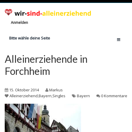
Anmelden
Bitte wähle deine Seite
Home
Alleinerziehende in
Jetzt registrieren!
Forchheim
Ratgeber
Anzahl Alleinerziehende
15. Oktober 2014
Markus
Finanzielle Hilfe
Alleinerziehend
,
Bayern
,
Singles
Bayern
0 Kommentare
Witze
Wissen
Rechte