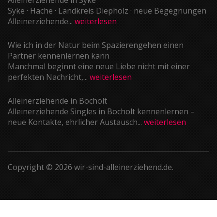
Syke · Hache · Landkreis Diepholz · neue Begegnungen
Alleinerziehende...
weiterlesen
Wie ich in der Natur beim Spazierengehen einen
Partner kennenlernen kann
Manchmal beginnt eine neue Liebe nicht mit einer
perfekten Nachricht,...
weiterlesen
Alleinerziehende in Bocholt
Alleinerziehende Singles in Bocholt kennenlernen –
neue Kontakte, ehrlicher Austausch...
weiterlesen
Copyright © 2026 wir-sind-alleinerziehend.de.