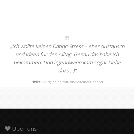
„Ich wollte keinen Dating-Stress – eher Austausch
und Ideen für den Alltag. Genau das habe ich
bekommen. Und irgendwann kam sogar Liebe
dazu ;-)“
Heike
- Mitglied bei wir-sind-alleinerziehend
Über uns