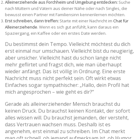
Alleinerziehende aus Forchheim und Umgebung entdecken:
Suche
nach Müttern und Vätern aus deiner Nähe oder nach Singles, die
bewusst einen Partner mit Familiensinn kennenlernen möchten.
Erst schreiben, dann treffen:
Starte mit einer Nachricht im
Chat für
Alleinerziehende
. Wenn es sich gut anfühlt, kann daraus ein
Spaziergang, ein Kaffee oder ein erstes Date werden.
Du bestimmst dein Tempo. Vielleicht möchtest du dich
erst einmal nur umschauen. Vielleicht bist du neugierig,
aber unsicher. Vielleicht hast du schon lange nicht
mehr geflirtet und fragst dich, wie man überhaupt
wieder anfängt. Das ist völlig in Ordnung. Eine erste
Nachricht muss nicht perfekt sein. Oft wirkt etwas
Einfaches sogar sympathischer: „Hallo, dein Profil hat
mich angesprochen – wie geht es dir?“
Gerade als alleinerziehender Mensch brauchst du
keinen Druck. Du brauchst keinen Kontakt, der sofort
alles wissen will. Du brauchst jemanden, der versteht,
dass Vertrauen wachsen muss. Deshalb ist es
angenehm, erst einmal zu schreiben. Im Chat merkt
man oft schnell, ob jemand aufmerksam ist, ob Humor