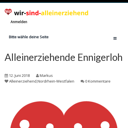
Anmelden
Bitte wähle deine Seite
Home
Alleinerziehende Ennigerloh
Jetzt registrieren!
Ratgeber
12. Juni 2018
Markus
Anzahl Alleinerziehende
Alleinerziehend
,
Nordrhein-Westfalen
0 Kommentare
Finanzielle Hilfe
Witze
Wissen
Rechte