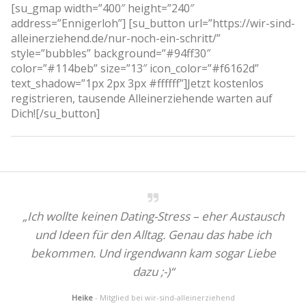
[su_gmap width=”400″ height=”240″
address=”Ennigerloh”] [su_button url=”https://wir-sind-
alleinerziehend.de/nur-noch-ein-schritt/”
style=”bubbles” background=”#94ff30″
color=”#114beb” size=”13″ icon_color=”#f6162d”
text_shadow=”1px 2px 3px #ffffff”]Jetzt kostenlos
registrieren, tausende Alleinerziehende warten auf
Dich![/su_button]
„Ich wollte keinen Dating-Stress – eher Austausch
und Ideen für den Alltag. Genau das habe ich
bekommen. Und irgendwann kam sogar Liebe
dazu ;-)“
Heike
- Mitglied bei wir-sind-alleinerziehend