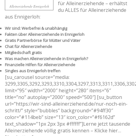
für Alleinerziehende – erhältst
Alleinerziehende Ennigerloh
du ALLES für Alleinerziehende
aus Ennigerloh:
Wir sind: Werbefrei & unabhängig
Fakten über Alleinerziehende in Ennigerloh
Gratis Partnerbörse für Mütter und Väter
Chat für Alleinerziehende
Mitgliedschaft gratis
Was machen Alleinerziehende in Ennigerloh?
Finanzielle Hilfen für Alleinerziehende
Singles aus Ennigerloh treffen
[su_carousel source=”media:
3299,3305,3292,3293,3310,3304,3297,3313,3311,3306,330
limit=”95″ width=”2000″ height=”280″ items=”6″
title=”no” autoplay=”2000″ speed=”500″] [su_button
url=”https://wir-sind-alleinerziehend.de/nur-noch-ein-
schritt/” style=”bubbles” background=”#94ff30″
color=”#114beb” size=”13″ icon_color=”#f6162d”
text_shadow=”1px 2px 3px #ffffff”]Lerne jetzt tausende
Alleinerziehende völlig gratis kennen – Klicke hier…