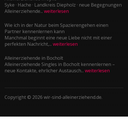
Syke · Hache · Landkreis Diepholz · neue Begegnungen
Alleinerziehende...
weiterlesen
Wie ich in der Natur beim Spazierengehen einen
Partner kennenlernen kann
Manchmal beginnt eine neue Liebe nicht mit einer
perfekten Nachricht,...
weiterlesen
Alleinerziehende in Bocholt
Alleinerziehende Singles in Bocholt kennenlernen –
neue Kontakte, ehrlicher Austausch...
weiterlesen
Copyright © 2026 wir-sind-alleinerziehend.de.