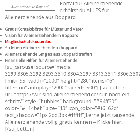
Portal für Alleinerziehende –
Alleinerziehende Boppard
erhältst du ALLES für
Alleinerziehende aus Boppard:
Gratis Kontaktbörse für Mütter und Väter
Vision für Alleinerziehende in Boppard
Mitgliedschaft kostenlos
So leben Alleinerziehende in Boppard
Alleinerziehende Singles aus Boppard treffen
Finanzielle Hilfen für Alleinerziehende
[su_carousel source=”media:
3299,3305,3292,3293,3310,3304,3297,3313,3311,3306,330
limit=”95″ width=”2000″ height=”280″ items=”6″
title=”no” autoplay=”2000″ speed=”500″] [su_button
url=”https://wir-sind-alleinerziehend.de/nur-noch-ein-
schritt/” style=”bubbles” background=”#94ff30″
color=”#114beb” size=”13″ icon_color=”#f6162d”
text_shadow=”1px 2px 3px #ffffff”]Lerne jetzt tausende
Alleinerziehende völlig gratis kennen – Klicke hier…
[/su_button]