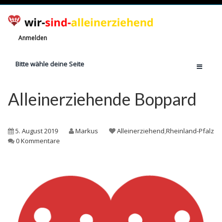
Anmelden
Bitte wähle deine Seite
Home
Alleinerziehende Boppard
Jetzt registrieren!
Ratgeber
5. August 2019
Markus
Alleinerziehend
,
Rheinland-Pfalz
Anzahl Alleinerziehende
0 Kommentare
Finanzielle Hilfe
Witze
Wissen
Rechte