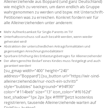
Alleinerziehende aus Boppard (und ganz Deutschland)
wie möglich zu vereinen, um dann endlich als Gruppe
wahrgenommen zu werden und bspw. mit Unterschrift-
Petitionen was zu erreichen. Konkret fordern wir für
alle Alleinerziehenden unter anderem:
Mehr Aufmerksamkeit für Single-Parents im TV!
Unterhaltsvorschuss soll auch bezahlt werden, wenn wieder
geheiratet wird!
Abstraktion der unterschiedlichen Antragsformalitäten und
gegenseitigen Anrechnungsmodalitäten!
Spürbare Erhöhung des Entlastungsbetrages für Alleinerziehende!
Der altersgerechte Bedarf eines Kindes muss festgelegt und auch
garantiert werden!
[su_gmap width=”400″ height=”240″
address=”Boppard”] [su_button url=”https://wir-sind-
alleinerziehend.de/nur-noch-ein-schritt/”
style=”bubbles” background=”#94ff30″
color=”#114beb” size=”13″ icon_color=”#f6162d”
text_shadow=”1px 2px 3px #ffffff”]Jetzt kostenlos
registrieren, tausende Alleinerziehende warten auf
Dich![/su_button]