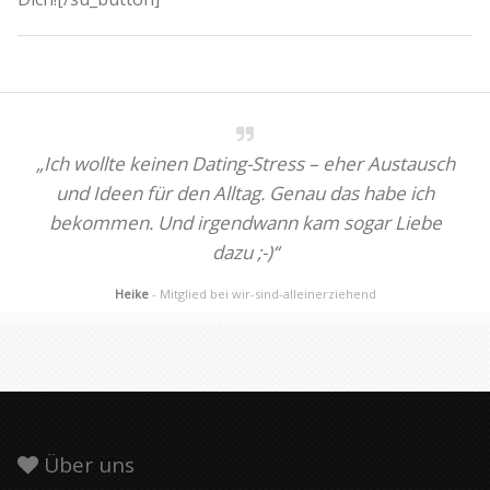
„Ich wollte keinen Dating-Stress – eher Austausch
und Ideen für den Alltag. Genau das habe ich
bekommen. Und irgendwann kam sogar Liebe
dazu ;-)“
Heike
- Mitglied bei wir-sind-alleinerziehend
Über uns