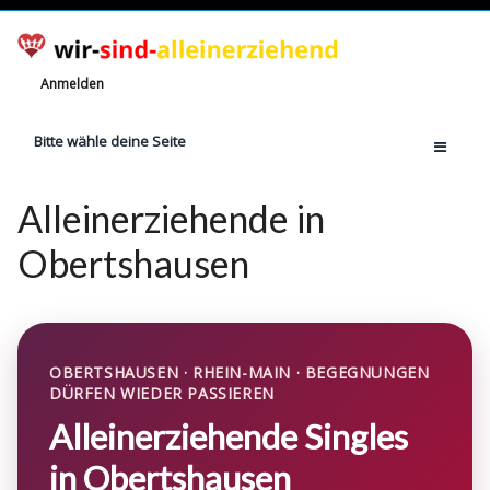
Anmelden
Bitte wähle deine Seite
Home
Alleinerziehende in
Jetzt registrieren!
Obertshausen
Ratgeber
Anzahl Alleinerziehende
Finanzielle Hilfe
OBERTSHAUSEN · RHEIN-MAIN · BEGEGNUNGEN
Witze
DÜRFEN WIEDER PASSIEREN
Wissen
Alleinerziehende Singles
Rechte
in Obertshausen