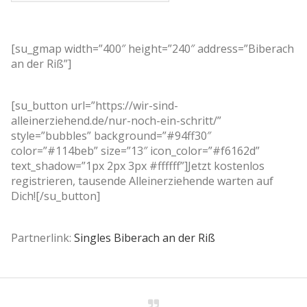
[su_gmap width=”400″ height=”240″ address=”Biberach
an der Riß”]
[su_button url=”https://wir-sind-
alleinerziehend.de/nur-noch-ein-schritt/”
style=”bubbles” background=”#94ff30″
color=”#114beb” size=”13″ icon_color=”#f6162d”
text_shadow=”1px 2px 3px #ffffff”]Jetzt kostenlos
registrieren, tausende Alleinerziehende warten auf
Dich![/su_button]
Partnerlink:
Singles Biberach an der Riß