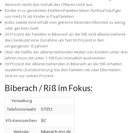
dennoch reicht das Gehalt des Öfteren nicht aus
Kinder in so genannten Ein­Eltern­Familien leben fünfmal häufiger
von Hartz IV als Kinder in Paarfamilien
Jedes zweite Kind erhält vom getrennt lebenden Elternteil zu wenig
oder gar kein Geld
20 Prozent der Familien in Biberach an der Riß sind alleinerziehend ­
dies bedeutet eine Zunahme um fast 50 Prozent in den
vergangenen 15 Jahren!
Über die Hälfte der alleinerziehenden Mütter von Kindern unter drei
Jahren muss mit unter 1.100 Euro monatlich auskommen
39 Prozent der Alleinerziehenden in Biberach an der Riß erhalten
staatliche Grundsicherung ­ bei den Familien mit zwei Elternteilen
sind es nur sieben Prozent
Biberach / Riß im Fokus:
Verwaltung
07351
Telefonvorwahl:
BC
Kfz-Kennzeichen:
biberach-riss.de
Website: