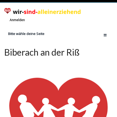
Anmelden
Bitte wähle deine Seite
Home
Biberach an der Riß
Jetzt registrieren!
Ratgeber
Anzahl Alleinerziehende
Finanzielle Hilfe
Witze
Wissen
Rechte