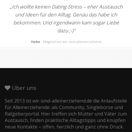
„Ich wollte keinen Dating-Stress – eher Austausch
und Ideen für den Alltag. Genau das habe ich
bekommen. Und irgendwann kam sogar Liebe
dazu ;-)“
Heike
- Mitglied bei wir-sind-alleinerziehend
Über uns
Seit 2013 ist wir-sind-alleinerziehend.de die Anlaufstelle
für Alleinerziehende: als Community, Singlebörse und
Ratgeberportal. Hier treffen sich Mütter und Väter zum
Austausch, finden praktische Alltagstipps und knüpfen
neue Kontakte – offen, herzlich und ganz ohne Druck.