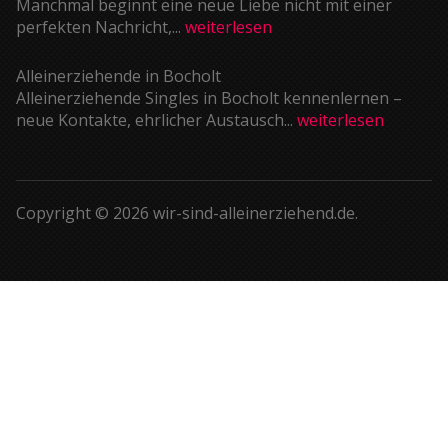
Manchmal beginnt eine neue Liebe nicht mit einer
perfekten Nachricht,...
weiterlesen
Alleinerziehende in Bocholt
Alleinerziehende Singles in Bocholt kennenlernen –
neue Kontakte, ehrlicher Austausch...
weiterlesen
Copyright © 2026 wir-sind-alleinerziehend.de.