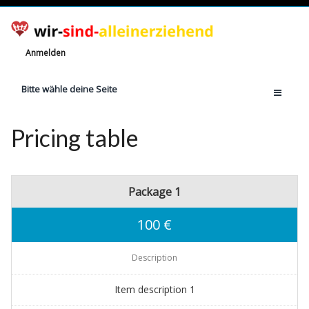
Anmelden
Bitte wähle deine Seite
Home
Pricing table
Jetzt registrieren!
Ratgeber
Package 1
Anzahl Alleinerziehende
Finanzielle Hilfe
100 €
Witze
Description
Wissen
Rechte
Item description 1