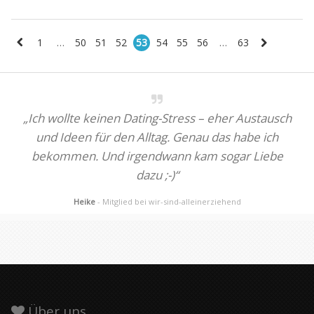
1
…
50
51
52
53
54
55
56
…
63
„Ich wollte keinen Dating-Stress – eher Austausch
und Ideen für den Alltag. Genau das habe ich
bekommen. Und irgendwann kam sogar Liebe
dazu ;-)“
Heike
- Mitglied bei wir-sind-alleinerziehend
Über uns