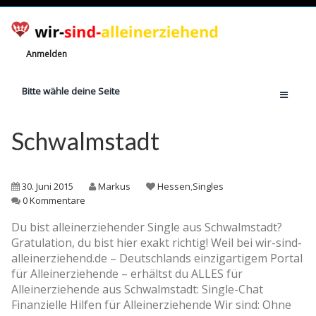
Anmelden
Bitte wähle deine Seite
Home
Schwalmstadt
Jetzt registrieren!
Ratgeber
30. Juni 2015
Markus
Hessen
,
Singles
Anzahl Alleinerziehende
0 Kommentare
Finanzielle Hilfe
Du bist alleinerziehender Single aus Schwalmstadt?
Gratulation, du bist hier exakt richtig! Weil bei wir-sind-
Witze
alleinerziehend.de – Deutschlands einzigartigem Portal
Wissen
für Alleinerziehende – erhältst du ALLES für
Alleinerziehende aus Schwalmstadt: Single-Chat
Rechte
Finanzielle Hilfen für Alleinerziehende Wir sind: Ohne