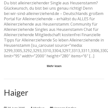
Du bist alleinerziehender Single aus Heusenstamm?
Glückwunsch, du bist bei uns genau richtig! Denn
bei wir-sind-alleinerziehend.de – Deutschlands großem
Portal für Alleinerziehende – erhältst du ALLES für
Alleinerziehende aus Heusenstamm: Community für
Alleinerziehende Singles aus Heusenstamm Chat für
Alleinerziehende Mitgliedschaft kostenfrei Finanzielle
Tipps für Alleinerziehende So leben Alleinerziehende in
Heusenstamm [su_carousel source=”media:
3299,3305,3292,3293,3310,3304,3297,3313,3311,3306,330
limit=”95″ width=”2000″ height=”280″ items=”6″ […]
Mehr lesen
Haiger
30. Juni 2015
Markus
Hessen
,
Singles