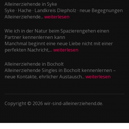
Alleinerziehende in Syke
Syke · Hache · Landkreis Diepholz · neue Begegnungen
Alleinerziehende...
weiterlesen
Wie ich in der Natur beim Spazierengehen einen
Partner kennenlernen kann
Manchmal beginnt eine neue Liebe nicht mit einer
perfekten Nachricht,...
weiterlesen
Alleinerziehende in Bocholt
Alleinerziehende Singles in Bocholt kennenlernen –
neue Kontakte, ehrlicher Austausch...
weiterlesen
Copyright © 2026 wir-sind-alleinerziehend.de.