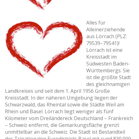
Alles für
Alleinerziehende
aus Lörrach (PLZ:
79539–79541)!
Lörrach ist eine
Kreisstadt im
Südwesten Baden-
Württembergs. Sie
ist die größte Stadt
des gleichnamigen
Landkreises und seit dem 1. April 1956 Große
Kreisstadt. In der näheren Umgebung liegen der
Schwarzwald, das Rheintal sowie die Städte Weil am
Rhein und Basel. Lörrach liegt weniger als fünf
Kilometer vom Dreiländereck Deutschland – Frankreich
– Schweiz entfernt, die Gemarkungsfläche grenzt
unmittelbar an die Schweiz. Die Stadt ist Bestandteil
des Trinationalen Eurodistricts Basel mit rund 830.000