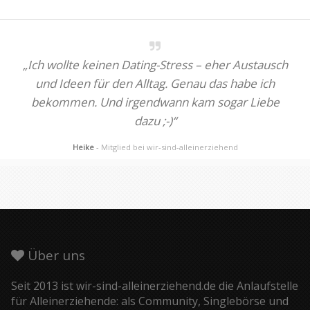
„Ich wollte keinen Dating-Stress – eher Austausch
und Ideen für den Alltag. Genau das habe ich
bekommen. Und irgendwann kam sogar Liebe
dazu ;-)“
Heike
- Mitglied bei wir-sind-alleinerziehend
Über uns
Seit 2013 ist wir-sind-alleinerziehend.de die Anlaufstelle
für Alleinerziehende: als Community, Singlebörse und