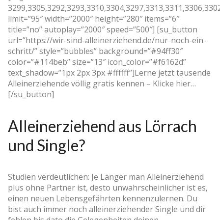
3299,3305,3292,3293,3310,3304,3297,3313,3311,3306,330
limit=”95″ width=”2000″ height=”280″ items=”6″
title=”no” autoplay=”2000″ speed=”500″] [su_button
url=”https://wir-sind-alleinerziehend.de/nur-noch-ein-
schritt/” style=”bubbles” background=”#94ff30″
color=”#114beb” size=”13″ icon_color=”#f6162d”
text_shadow=”1px 2px 3px #ffffff”]Lerne jetzt tausende
Alleinerziehende völlig gratis kennen – Klicke hier…
[/su_button]
Alleinerziehend aus Lörrach
und Single?
Studien verdeutlichen: Je Länger man Alleinerziehend
plus ohne Partner ist, desto unwahrscheinlicher ist es,
einen neuen Lebensgefährten kennenzulernen. Du
bist auch immer noch alleinerziehender Single und dir
fehlen bis dato die Gelegenheiten deinen