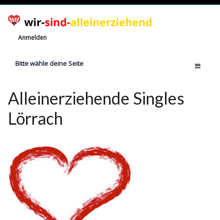
Anmelden
Bitte wähle deine Seite
Home
Alleinerziehende Singles
Jetzt registrieren!
Lörrach
Ratgeber
Anzahl Alleinerziehende
Finanzielle Hilfe
Witze
Wissen
Rechte