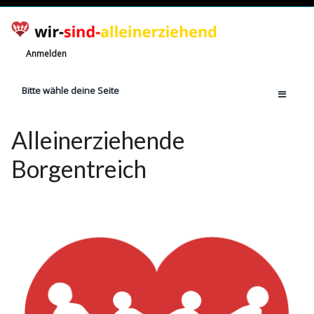
Anmelden
Bitte wähle deine Seite
Home
Alleinerziehende
Jetzt registrieren!
Borgentreich
Ratgeber
Anzahl Alleinerziehende
Finanzielle Hilfe
Witze
Wissen
Rechte