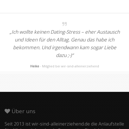
„Ich wollte keinen Dating-Stress – eher Austausch
und Ideen für den Alltag. Genau das habe ich
bekommen. Und irgendwann kam sogar Liebe
dazu ;-)“
Heike
- Mitglied bei wir-sind-alleinerziehend
Über uns
Seit 2013 ist wir-sind-alleinerziehend.de die Anlaufstelle