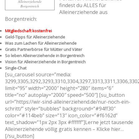
Alleinerziehende
findest du ALLES für
Borgentreich
Alleinerziehende aus
Borgentreich:
Mitgliedschaft kostenfrei
Geld-Tipps für Alleinerziehende
Was zum Lachen für Alleinerziehende
Gratis Partnerbörse für Mütter und Väter
So leben Alleinerziehende in Borgentreich
Vision für Alleinerziehende in Borgentreich
Single-Chat
[su_carousel source=”media:
3299,3305,3292,3293,3310,3304,3297,3313,3311,3306,330
limit=”95″ width=”2000″ height=”280″ items=”6″
title=”no” autoplay=”2000″ speed=”500″] [su_button
url=”https://wir-sind-alleinerziehend.de/nur-noch-ein-
schritt/” style=”bubbles” background=”#94ff30″
color=”#114beb” size=”13″ icon_color=”#f6162d”
text_shadow=”1px 2px 3px #ffffff”]Lerne jetzt tausende
Alleinerziehende völlig gratis kennen – Klicke hier…
[/su_button]