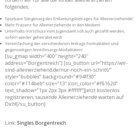
folgendes:
Spürbare Steigerung des Entlastungsbetrages für Alleinerziehende!
Mehr Präsenz für Alleinerziehende in den Medien!
Unterhalts-Vorschuss vom Jugendamt soll auch gezahlt werden,
sofern wieder geheiratet wird!
Vereinfachung der verschiedenen Antrags-Formalitäten und
gegenseitigen Anrechnungs-Modalitäten!
[su_gmap width=”400″ height=”240″
address=”Borgentreich”] [su_button url=”https://wir-
sind-alleinerziehend.de/nur-noch-ein-schritt/”
style=”bubbles” background=”#94ff30″
color=”#114beb” size=”13″ icon_color=”#f6162d”
text_shadow=”1px 2px 3px #ffffff”]Jetzt kostenlos
registrieren, tausende Alleinerziehende warten auf
Dich![/su_button]
Link:
Singles Borgentreich