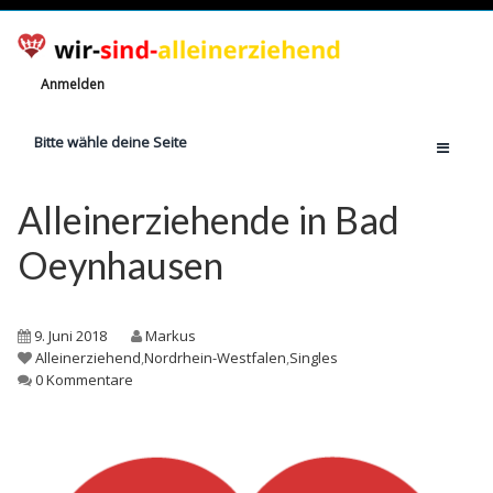
Anmelden
Bitte wähle deine Seite
Home
Alleinerziehende in Bad
Jetzt registrieren!
Oeynhausen
Ratgeber
Anzahl Alleinerziehende
9. Juni 2018
Markus
Finanzielle Hilfe
Alleinerziehend
,
Nordrhein-Westfalen
,
Singles
0 Kommentare
Witze
Wissen
Rechte