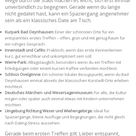
Wege durch die Stadt machen es leicht, sich erst einmal
unverbindlich zu begegnen. Gerade wenn du lange
nicht gedatet hast, kann ein Spaziergang angenehmer
sein als ein klassisches Date am Tisch.
Kurpark Bad Oeynhausen:
Einer der schönsten Orte für ein
entspanntes erstes Treffen – offen, grün und mit genug Raum für
ein ruhiges Gespräch.
Innenstadt und Cafés:
Praktisch, wenn das erste Kennenlernen
kurz, gut erreichbar und unkompliziert sein soll.
Werre-Park:
Alltagstauglich, besonders wenn du ein Treffen mit
Erledigungen oder einem kurzen Kaffee verbinden möchtest.
Schloss Ovelgönne:
Ein schöner lokaler Bezugspunkt, wenn du Bad
Oeynhausen einmal abseits der klassischen Kurstadt-Orte erleben
möchtest.
Deutsches Märchen- und Wesersagenmuseum:
Für alle, die Kultur
mögen oder später auch einmal etwas mit Kindern unternehmen
möchten.
Umgebung Richtung Weser und Wiehengebirge:
Ideal für
Spaziergänge, kleine Ausflüge und Begegnungen, die nicht gleich
nach Dating-Stress aussehen.
Gerade beim ersten Treffen gilt: Lieber entspannt,