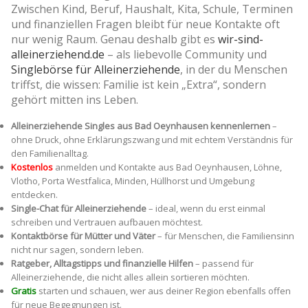
Zwischen Kind, Beruf, Haushalt, Kita, Schule, Terminen
und finanziellen Fragen bleibt für neue Kontakte oft
nur wenig Raum. Genau deshalb gibt es
wir-sind-
alleinerziehend.de
– als liebevolle Community und
Singlebörse für Alleinerziehende
, in der du Menschen
triffst, die wissen: Familie ist kein „Extra“, sondern
gehört mitten ins Leben.
Alleinerziehende Singles aus Bad Oeynhausen kennenlernen
–
ohne Druck, ohne Erklärungszwang und mit echtem Verständnis für
den Familienalltag.
Kostenlos
anmelden und Kontakte aus Bad Oeynhausen, Löhne,
Vlotho, Porta Westfalica, Minden, Hüllhorst und Umgebung
entdecken.
Single-Chat für Alleinerziehende
– ideal, wenn du erst einmal
schreiben und Vertrauen aufbauen möchtest.
Kontaktbörse für Mütter und Väter
– für Menschen, die Familiensinn
nicht nur sagen, sondern leben.
Ratgeber, Alltagstipps und finanzielle Hilfen
– passend für
Alleinerziehende, die nicht alles allein sortieren möchten.
Gratis
starten und schauen, wer aus deiner Region ebenfalls offen
für neue Begegnungen ist.