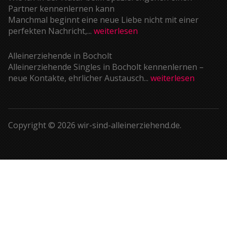
Partner kennenlernen kann
Manchmal beginnt eine neue Liebe nicht mit einer
perfekten Nachricht,...
weiterlesen
Alleinerziehende in Bocholt
Alleinerziehende Singles in Bocholt kennenlernen –
neue Kontakte, ehrlicher Austausch...
weiterlesen
Copyright © 2026 wir-sind-alleinerziehend.de.