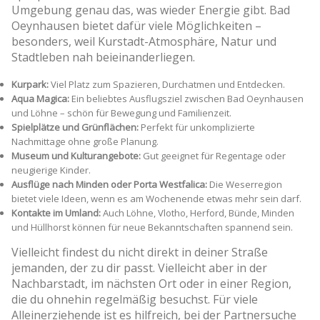
Umgebung genau das, was wieder Energie gibt. Bad
Oeynhausen bietet dafür viele Möglichkeiten –
besonders, weil Kurstadt-Atmosphäre, Natur und
Stadtleben nah beieinanderliegen.
Kurpark:
Viel Platz zum Spazieren, Durchatmen und Entdecken.
Aqua Magica:
Ein beliebtes Ausflugsziel zwischen Bad Oeynhausen
und Löhne – schön für Bewegung und Familienzeit.
Spielplätze und Grünflächen:
Perfekt für unkomplizierte
Nachmittage ohne große Planung.
Museum und Kulturangebote:
Gut geeignet für Regentage oder
neugierige Kinder.
Ausflüge nach Minden oder Porta Westfalica:
Die Weserregion
bietet viele Ideen, wenn es am Wochenende etwas mehr sein darf.
Kontakte im Umland:
Auch Löhne, Vlotho, Herford, Bünde, Minden
und Hüllhorst können für neue Bekanntschaften spannend sein.
Vielleicht findest du nicht direkt in deiner Straße
jemanden, der zu dir passt. Vielleicht aber in der
Nachbarstadt, im nächsten Ort oder in einer Region,
die du ohnehin regelmäßig besuchst. Für viele
Alleinerziehende ist es hilfreich, bei der Partnersuche