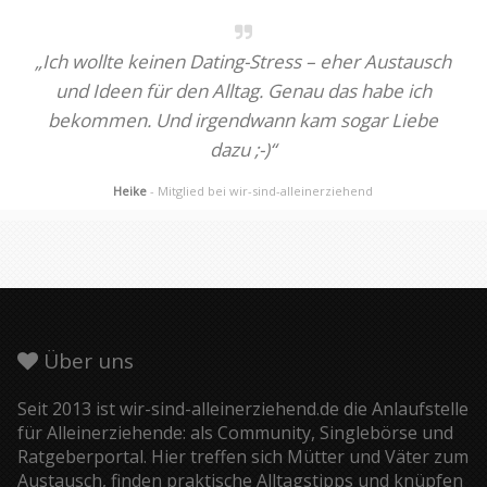
„Ich wollte keinen Dating-Stress – eher Austausch
und Ideen für den Alltag. Genau das habe ich
bekommen. Und irgendwann kam sogar Liebe
dazu ;-)“
Heike
- Mitglied bei wir-sind-alleinerziehend
Über uns
Seit 2013 ist wir-sind-alleinerziehend.de die Anlaufstelle
für Alleinerziehende: als Community, Singlebörse und
Ratgeberportal. Hier treffen sich Mütter und Väter zum
Austausch, finden praktische Alltagstipps und knüpfen