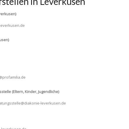
stellen in Leverkusen
verkusen)
t.leverkusen.de
usen)
n@profamilia.de
elle (Eltern, Kinder, Jugendliche)
eratungsstelle@diakonie-leverkusen.de