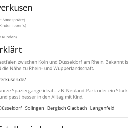
verkusen
te Atmosphäre)
inder lieben’s)
ne Runden)
rklärt
estfalen zwischen Köln und Düsseldorf am Rhein. Bekannt is
d die Nähe zu Rhein- und Wupperlandschaft.
verkusen.de/
 kurze Spaziergänge ideal – z.B. Neuland-Park oder ein Stüc
nd passt besser in den Alltag mit Kind.
Düsseldorf
·
Solingen
·
Bergisch Gladbach
·
Langenfeld