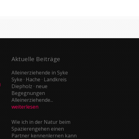
Aktuelle Beiträge
Alleinerziehende in Syke
Syke · Hache · Landkreis
d
Diepholz · neue
Begegnungen
Alleinerziehende...
weiterlesen
Wie ich in der Natur beim
Spazierengehen einen
Partner kennenlernen kann