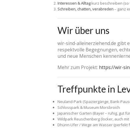
Interessen & Alltag
kurz beschreiben (so vi
Schreiben, chatten, verabreden
– ganz e
Wir über uns
wir-sind-alleinerziehend.de gibt 
respektvolle Begegnungen, echten
und neue Menschen kennenlern
Mehr zum Projekt:
https://wir-si
Treffpunkte in Le
Neuland-Park (Spaziergänge, Bank-Pausen
Schlosspark & Museum Morsbroich
Japanischer Garten (Bayer – ruhig, gut f
Wildpark Reuschenberg (locker, auch mit 
Dhünn-Ufer / Wege am Wasser (perfekt f