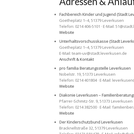
Adressen & Anlauf
Fachbereich Kinder und Jugend (Stadt Le
Goetheplatz 1–4, 51379 Leverkusen
Telefon: 0214 406-5101 · E-Mail: 51@stad
Website
Unterhaltsvorschusskasse (Stadt Leverk
Goetheplatz 1–4, 51379 Leverkusen
E-Mail: team-uv@stadt.leverkusen.de
Anschrift & Kontakt
pro familia Beratungsstelle Leverkusen
Nobelstr. 19, 51373 Leverkusen
Telefon: 0214 401804 · E-Mail: leverkuse
Website
Diakonie Leverkusen – Familienberatungsst
Pfarrer-Schmitz-Str. 9, 51373 Leverkusen
Telefon: 0214 382500 · E-Mail: familienb
Website
Der Kinderschutzbund Leverkusen
Bracknellstraße 32, 51379 Leverkusen