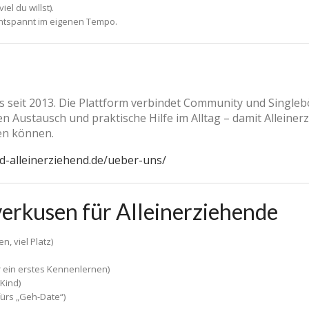
el du willst).
ntspannt im eigenen Tempo.
es seit 2013. Die Plattform verbindet Community und Singleb
 Austausch und praktische Hilfe im Alltag – damit Alleinerz
en können.
nd-alleinerziehend.de/ueber-uns/
verkusen für Alleinerziehende
, viel Platz)
ür ein erstes Kennenlernen)
Kind)
ürs „Geh-Date“)