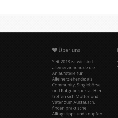
Über uns
Seit 2013 ist wir-sind-
alleinerziehend.de die
Anlaufstelle für
Alleinerziehende: als
Community, Singlebörse
und Ratgeberportal. Hier
treffen sich Mütter und
Väter zum Austausch,
finden praktische
Alltagstipps und knüpfen