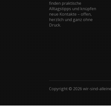
finden praktische
Alltagstipps und knüpfen
neue Kontakte – offen,
herzlich und ganz ohne
Druck.
Copyright © 2026 wir-sind-allein