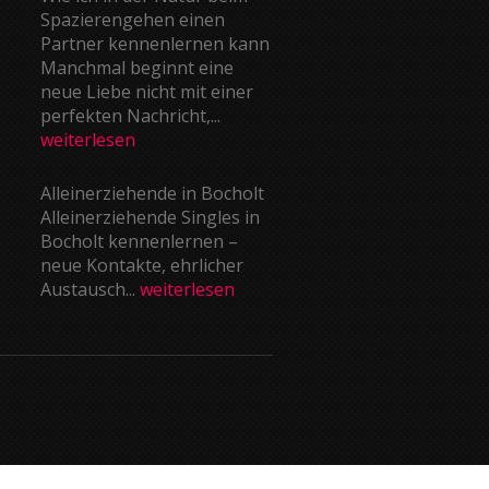
Spazierengehen einen
Partner kennenlernen kann
Manchmal beginnt eine
neue Liebe nicht mit einer
perfekten Nachricht,...
weiterlesen
Alleinerziehende in Bocholt
Alleinerziehende Singles in
Bocholt kennenlernen –
neue Kontakte, ehrlicher
Austausch...
weiterlesen