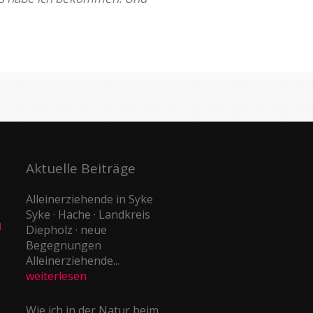
Aktuelle Beiträge
Alleinerziehende in Syke
Syke · Hache · Landkreis
d
Diepholz · neue
Begegnungen
Alleinerziehende...
weiterlesen
Wie ich in der Natur beim