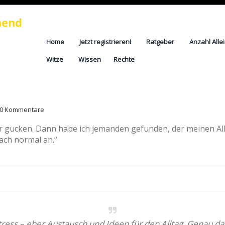
Home
Jetzt registrieren!
Ratgeber
Anzahl Alle
Witze
Wissen
Rechte
0 Kommentare
 nur gucken. Dann habe ich jemanden gefunden, der meinen All
fach normal an.“
Stress – eher Austausch und Ideen für den Alltag. Genau