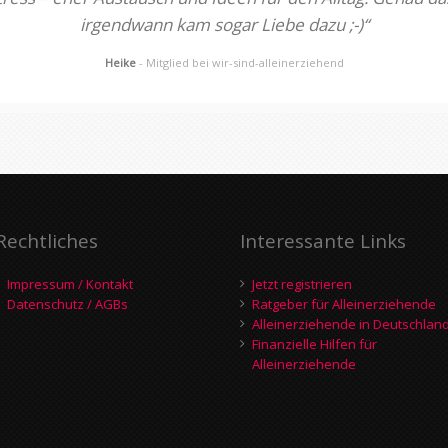
irgendwann kam sogar Liebe dazu ;-)“
Heike
- Mitglied bei wir-sind-alleinerziehend
Rechtliches
Interessante Links
Impressum / Kontakt
Jetzt registrieren
Datenschutz / AGBs
Ratgeber für Alleinerziehende
Alleinerziehende in Deutschlan
Finanzielle Hilfen für
Alleinerziehende