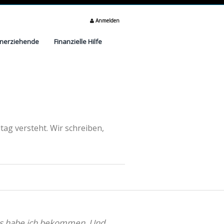
Anmelden
inerziehende
Finanzielle Hilfe
tag versteht. Wir schreiben,
 das habe ich bekommen. Und