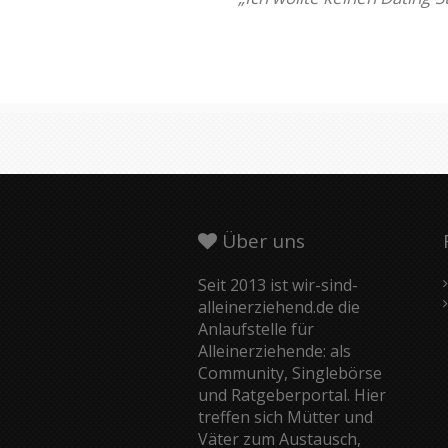
Über uns
Seit 2013 ist wir-sind-
alleinerziehend.de die
Anlaufstelle für
Alleinerziehende: als
Community, Singlebörse
und Ratgeberportal. Hier
treffen sich Mütter und
Väter zum Austausch,