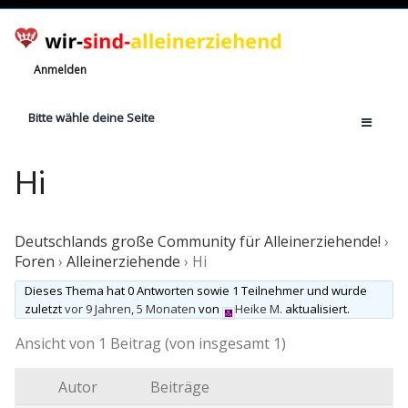
Anmelden
Bitte wähle deine Seite
Home
Hi
Jetzt registrieren!
Ratgeber
Deutschlands große Community für Alleinerziehende!
›
Anzahl Alleinerziehende
Foren
›
Alleinerziehende
›
Hi
Finanzielle Hilfe
Dieses Thema hat 0 Antworten sowie 1 Teilnehmer und wurde
zuletzt
vor 9 Jahren, 5 Monaten
von
Heike M.
aktualisiert.
Witze
Ansicht von 1 Beitrag (von insgesamt 1)
Wissen
Rechte
Autor
Beiträge