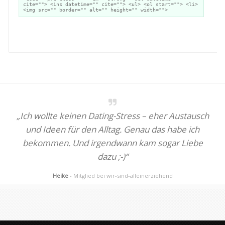
cite=""> <ins datetime="" cite=""> <ul> <ol start=""> <li>
<img src="" border="" alt="" height="" width="">
A
„Ich wollte keinen Dating-Stress – eher Austausch
und Ideen für den Alltag. Genau das habe ich
bekommen. Und irgendwann kam sogar Liebe
dazu ;-)“
Heike
- Mitglied bei wir-sind-alleinerziehend