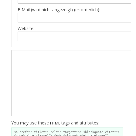
E-Mail (wird nicht angezeigt) (erforderlich):
Website:
You may use these
tags and attributes:
HTML
<a href="" title="" rel="" target=""> <blockquote cite="">
<code> <pre class=""> <em> <strong> <del datetime=""