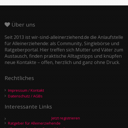
Über uns
Seit 2013 ist wir-sind-alleinerziehend.de die Anlaufstelle
für Alleinerziehende: als Community, Singlebörse und
Ratgeberportal. Hier treffen sich Mütter und Väter zum
Austausch, finden praktische Alltagstipps und knüpfen
neue Kontakte – offen, herzlich und ganz ohne Druck.
Rechtliches
Impressum / Kontakt
Datenschutz / AGBs
Interessante Links
Jetzt registrieren
Ratgeber für Alleinerziehende