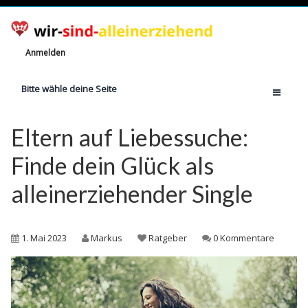
Anmelden
Bitte wähle deine Seite
Home
Eltern auf Liebessuche:
Jetzt registrieren!
Finde dein Glück als
Ratgeber
alleinerziehender Single
Anzahl Alleinerziehende
Finanzielle Hilfe
1. Mai 2023
Markus
Ratgeber
0 Kommentare
Witze
Wissen
Rechte