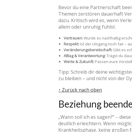
Bevor du eine Partnerschaft been
Themen zerstören dauerhaft Ver
dazu. Kritisch wird es, wenn Ver
allein oder unruhig fühlst.
Vertrauen:
Wurde es nachhaltig erschü
Respekt:
Ist der Umgang noch fair – a
Veränderungsbereitschaft:
Gibt es ec
Alltag & Verantwortung:
Trägst du daue
Werte & Zukunft:
Passen eure Vorstel
Tipp: Schreib dir deine wichtigst
zu bleiben – und nicht von der D
↑ Zurück nach oben
Beziehung beenden
„Wann soll ich es sagen?“ – diese
deutlich erleichtern. Wenn mögli
Krankheitsphase, keine großen f