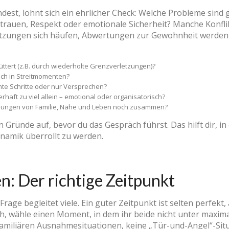
dest, lohnt sich ein ehrlicher Check: Welche Probleme sind 
trauen, Respekt oder emotionale Sicherheit? Manche Konfl
letzungen sich häufen, Abwertungen zur Gewohnheit werden 
ttert (z.B. durch wiederholte Grenzverletzungen)?
uch in Streitmomenten?
hte Schritte oder nur Versprechen?
rhaft zu viel allein – emotional oder organisatorisch?
lungen von Familie, Nähe und Leben noch zusammen?
en Gründe auf, bevor du das Gespräch führst. Das hilft dir,
ynamik überrollt zu werden.
: Der richtige Zeitpunkt
 Frage begleitet viele. Ein guter Zeitpunkt ist selten perfek
ch, wähle einen Moment, in dem ihr beide nicht unter maxima
amiliären Ausnahmesituationen, keine „Tür-und-Angel“-Sit