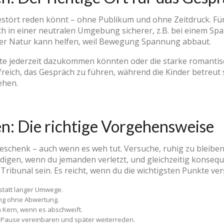
stört reden könnt – ohne Publikum und ohne Zeitdruck. Für 
h in einer neutralen Umgebung sicherer, z.B. bei einem Sp
 der Natur kann helfen, weil Bewegung Spannung abbaut.
te jederzeit dazukommen könnten oder die starke romanti
ilfreich, das Gespräch zu führen, während die Kinder betreut 
ehen.
n: Die richtige Vorgehensweise
n Geschenk – auch wenn es weh tut. Versuche, ruhig zu bleibe
ldigen, wenn du jemanden verletzt, und gleichzeitig konseq
ribunal sein. Es reicht, wenn du die wichtigsten Punkte ver
statt langer Umwege.
ng ohne Abwertung.
 Kern, wenn es abschweift.
 Pause vereinbaren und später weiterreden.