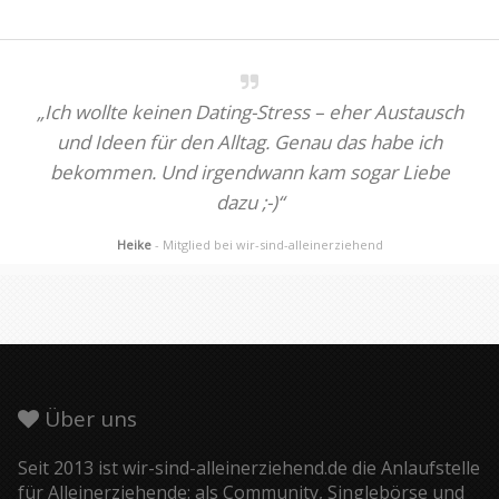
„Ich wollte keinen Dating-Stress – eher Austausch
und Ideen für den Alltag. Genau das habe ich
bekommen. Und irgendwann kam sogar Liebe
dazu ;-)“
Heike
- Mitglied bei wir-sind-alleinerziehend
Über uns
Seit 2013 ist wir-sind-alleinerziehend.de die Anlaufstelle
für Alleinerziehende: als Community, Singlebörse und