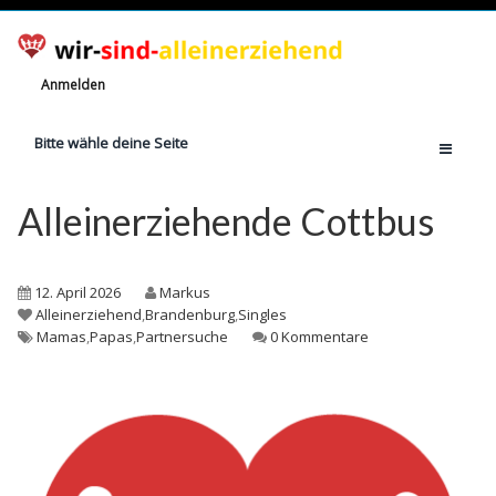
Anmelden
Bitte wähle deine Seite
Home
Alleinerziehende Cottbus
Jetzt registrieren!
Ratgeber
12. April 2026
Markus
Anzahl Alleinerziehende
Alleinerziehend
,
Brandenburg
,
Singles
Mamas
,
Papas
,
Partnersuche
0 Kommentare
Finanzielle Hilfe
Witze
Wissen
Rechte