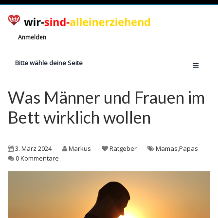
Anmelden
Bitte wähle deine Seite
Home
Was Männer und Frauen im
Jetzt registrieren!
Bett wirklich wollen
Ratgeber
Anzahl Alleinerziehende
3. März 2024
Markus
Ratgeber
Mamas
,
Papas
Finanzielle Hilfe
0 Kommentare
Witze
Wissen
Rechte