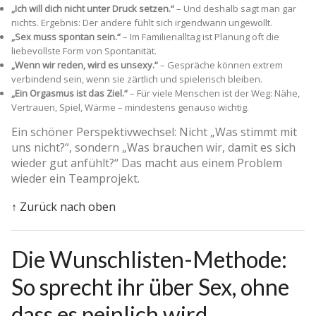
„Ich will dich nicht unter Druck setzen.“
– Und deshalb sagt man gar
nichts. Ergebnis: Der andere fühlt sich irgendwann ungewollt.
„Sex muss spontan sein.“
– Im Familienalltag ist Planung oft die
liebevollste Form von Spontanität.
„Wenn wir reden, wird es unsexy.“
– Gespräche können extrem
verbindend sein, wenn sie zärtlich und spielerisch bleiben.
„Ein Orgasmus ist das Ziel.“
– Für viele Menschen ist der Weg: Nähe,
Vertrauen, Spiel, Wärme – mindestens genauso wichtig.
Ein schöner Perspektivwechsel: Nicht „Was stimmt mit
uns nicht?“, sondern „Was brauchen wir, damit es sich
wieder gut anfühlt?“ Das macht aus einem Problem
wieder ein Teamprojekt.
↑ Zurück nach oben
Die Wunschlisten-Methode:
So sprecht ihr über Sex, ohne
dass es peinlich wird