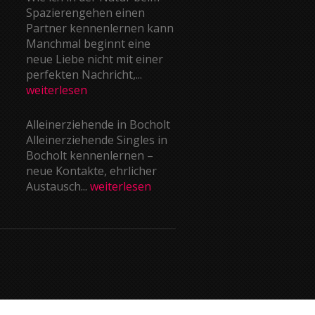
Spazierengehen einen
Partner kennenlernen kann
Manchmal beginnt eine
neue Liebe nicht mit einer
perfekten Nachricht,...
weiterlesen
Alleinerziehende in Bocholt
Alleinerziehende Singles in
Bocholt kennenlernen –
neue Kontakte, ehrlicher
Austausch...
weiterlesen