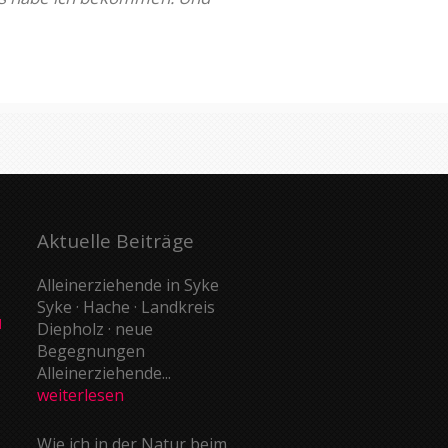
Aktuelle Beiträge
Alleinerziehende in Syke
Syke · Hache · Landkreis
d
Diepholz · neue
Begegnungen
Alleinerziehende...
weiterlesen
Wie ich in der Natur beim