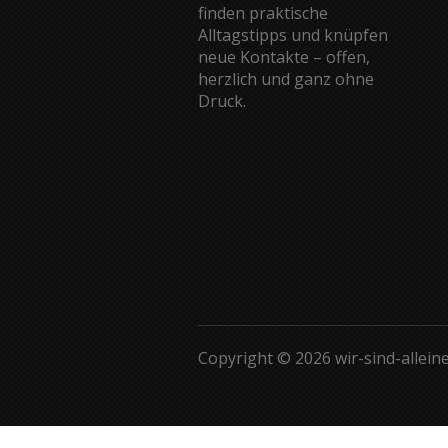
finden praktische
Alltagstipps und knüpfen
neue Kontakte – offen,
herzlich und ganz ohne
Druck.
Copyright © 2026 wir-sind-allein