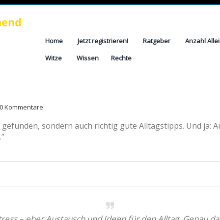
Home
Jetzt registrieren!
Ratgeber
Anzahl Alle
Witze
Wissen
Rechte
0 Kommentare
 gefunden, sondern auch richtig gute Alltagstipps. Und ja: 
.“
Stress – eher Austausch und Ideen für den Alltag. Genau