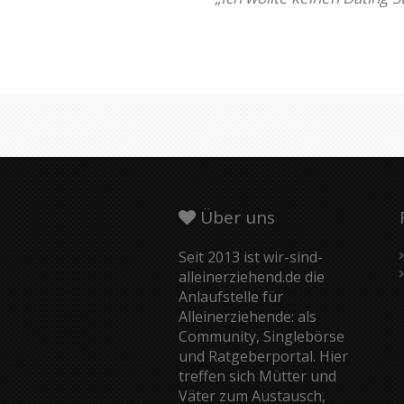
Über uns
Seit 2013 ist wir-sind-
alleinerziehend.de die
Anlaufstelle für
Alleinerziehende: als
Community, Singlebörse
und Ratgeberportal. Hier
treffen sich Mütter und
Väter zum Austausch,