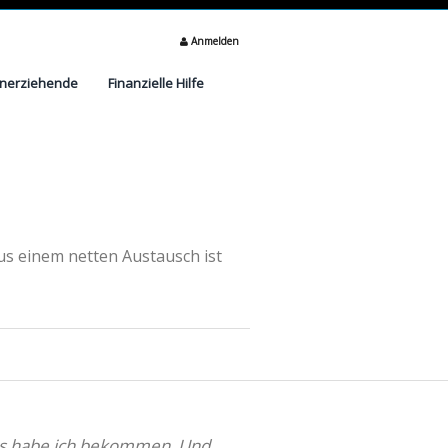
Anmelden
inerziehende
Finanzielle Hilfe
Aus einem netten Austausch ist
 das habe ich bekommen. Und