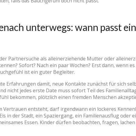
lten, falls das Bauchgefühl doch nicht passt.
senach unterwegs: wann passt ein
 der Partnersuche als alleinerziehende Mutter oder alleinerz
nnen? Sofort? Nach ein paar Wochen? Erst dann, wenn es wi
uchgefühl ist ein guter Begleiter.
te Erfahrungen damit, neue Kontakte zunächst für sich selb
t und nicht jedes erste Date muss sofort Teil des Familienall
 Gefühl bekommen, plötzlich einen fremden Menschen akzept
Vertrauen entsteht, darf irgendwann ein lockeres Kennen
 Eis in der Stadt, ein Spaziergang, ein Familienausflug oder
gemeinsames Essen. Kinder dürfen beobachten, fragen, lachen 