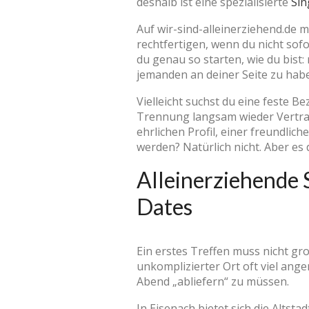
deshalb ist eine spezialisierte
Sin
Auf wir-sind-alleinerziehend.de m
rechtfertigen, wenn du nicht sofo
du genau so starten, wie du bist:
jemanden an deiner Seite zu hab
Vielleicht suchst du eine feste Be
Trennung langsam wieder Vertrau
ehrlichen Profil, einer freundli
werden? Natürlich nicht. Aber es
Alleinerziehende S
Dates
Ein erstes Treffen muss nicht gro
unkomplizierter Ort oft viel ang
Abend „abliefern“ zu müssen.
In Eisenach bietet sich die Altst