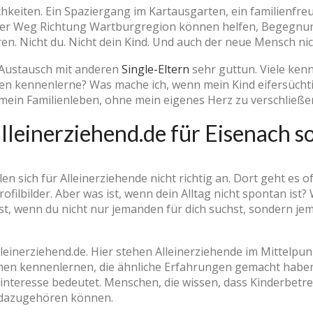
chkeiten. Ein Spaziergang im Kartausgarten, ein familienfreu
rzer Weg Richtung Wartburgregion können helfen, Begegnung
n. Nicht du. Nicht dein Kind. Und auch der neue Mensch nic
 Austausch mit anderen
Single-Eltern
sehr guttun. Viele ken
en kennenlerne? Was mache ich, wenn mein Kind eifersüchtig
 mein Familienleben, ohne mein eigenes Herz zu verschließe
leinerziehend.de für Eisenach so
en sich für Alleinerziehende nicht richtig an. Dort geht es o
filbilder. Aber was ist, wenn dein Alltag nicht spontan ist
 ist, wenn du nicht nur jemanden für dich suchst, sondern je
lleinerziehend.de. Hier stehen Alleinerziehende im Mittelpu
hen kennenlernen, die ähnliche Erfahrungen gemacht haben
sinteresse bedeutet. Menschen, die wissen, dass Kinderbet
 dazugehören können.