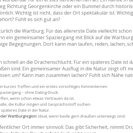
g Richtung Georgenkirche oder ein Bummel durch historisch
ich. Wichtig ist nicht, dass der Ort spektakulär ist. Wichtig
hört? Fühlt es sich gut an?
ürlich die Wartburg. Für das allererste Date vielleicht sch
kann ein gemeinsamer Spaziergang mit Blick auf die Wartbur
uhige Begegnungen. Dort kann man laufen, reden, lachen, s
schnell an die Drachenschlucht. Für ein späteres Date ist d
en sind. Ein gemeinsamer Ausflug in die Natur zeigt oft me
issen um? Kann man zusammen lachen? Fühlt sich Nähe natü
ein kurzes Treffen und ein erstes vorsichtiges Kennenlernen.
Spaziergang – ohne Dating-Druck.
ffen, wenn schon etwas Vertrauen da ist.
alle, die Kultur mögen und Gesprächsstoff suchen.
 späteres Date in der Natur.
oder Wartburgregion:
ideal, wenn beide gern draußen unterwegs sind.
ffentlicher Ort immer sinnvoll. Das gibt Sicherheit, nimmt D