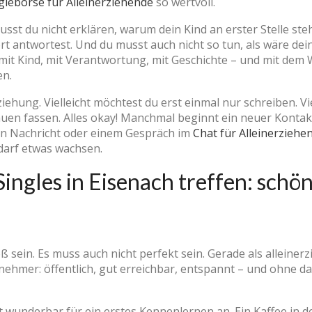
glebörse für Alleinerziehende
so wertvoll.
usst du nicht erklären, warum dein Kind an erster Stelle ste
rt antwortest. Und du musst auch nicht so tun, als wäre dein
 mit Kind, mit Verantwortung, mit Geschichte – und mit dem W
en.
ziehung. Vielleicht möchtest du erst einmal nur schreiben. Vie
en fassen. Alles okay! Manchmal beginnt ein neuer Kontakt
chen Nachricht oder einem Gespräch im
Chat für Alleinerziehe
 darf etwas wachsen.
ingles in Eisenach treffen: schön
ß sein. Es muss auch nicht perfekt sein. Gerade als alleinerz
enehmer: öffentlich, gut erreichbar, entspannt – und ohne da
adt wunderbar für ein erstes Kennenlernen an. Ein Kaffee in 