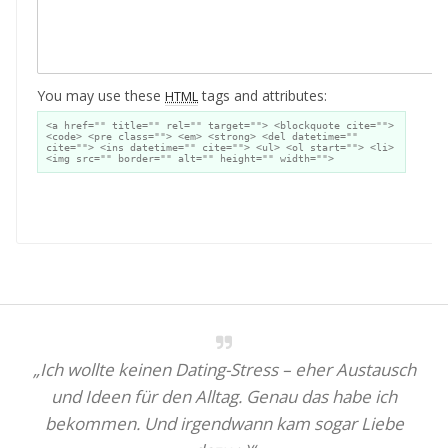
You may use these
tags and attributes:
HTML
<a href="" title="" rel="" target=""> <blockquote cite="">
<code> <pre class=""> <em> <strong> <del datetime=""
cite=""> <ins datetime="" cite=""> <ul> <ol start=""> <li>
<img src="" border="" alt="" height="" width="">
A
„Ich wollte keinen Dating-Stress – eher Austausch
und Ideen für den Alltag. Genau das habe ich
bekommen. Und irgendwann kam sogar Liebe