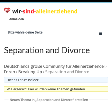
Anmelden
Bitte wähle deine Seite
Home
Separation and Divorce
Jetzt registrieren!
Ratgeber
Deutschlands große Community für Alleinerziehende!
›
Anzahl Alleinerziehende
Foren
›
Breaking Up
›
Separation and Divorce
Finanzielle Hilfe
Dieses Forum ist leer.
Witze
Wie ärgerlich! Hier wurden keine Themen gefunden.
Wissen
Neues Thema in „Separation and Divorce“ erstellen
Rechte