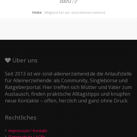
dazu ;-)“
Heike
- Mitglied bei wir-sind-alleinerziehend
Über uns
Seit 2013 ist wir-sind-alleinerziehend.de die Anlaufstelle
für Alleinerziehende: als Community, Singlebörse und
Ratgeberportal. Hier treffen sich Mütter und Väter zum
Austausch, finden praktische Alltagstipps und knüpfen
neue Kontakte – offen, herzlich und ganz ohne Druck.
Rechtliches
Impressum / Kontakt
Datenschutz / AGBs