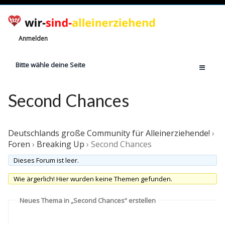
Anmelden
Bitte wähle deine Seite
Home
Second Chances
Jetzt registrieren!
Ratgeber
Deutschlands große Community für Alleinerziehende!
›
Anzahl Alleinerziehende
Foren
›
Breaking Up
›
Second Chances
Finanzielle Hilfe
Dieses Forum ist leer.
Witze
Wie ärgerlich! Hier wurden keine Themen gefunden.
Wissen
Neues Thema in „Second Chances“ erstellen
Rechte