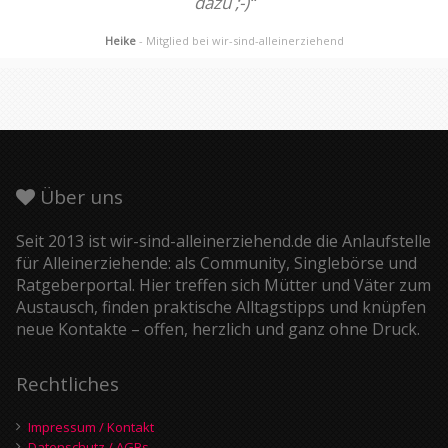
dazu ;-)“
Heike
- Mitglied bei wir-sind-alleinerziehend
Über uns
Seit 2013 ist wir-sind-alleinerziehend.de die Anlaufstelle
für Alleinerziehende: als Community, Singlebörse und
Ratgeberportal. Hier treffen sich Mütter und Väter zum
Austausch, finden praktische Alltagstipps und knüpfen
neue Kontakte – offen, herzlich und ganz ohne Druck.
Rechtliches
Impressum / Kontakt
Datenschutz / AGBs