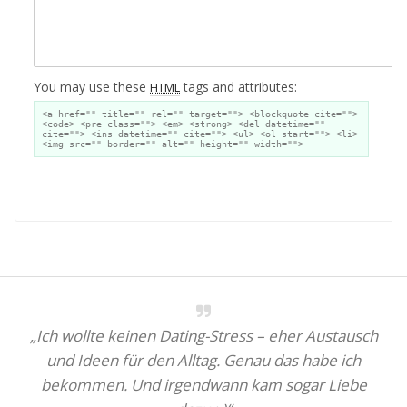
You may use these
tags and attributes:
HTML
<a href="" title="" rel="" target=""> <blockquote cite="">
<code> <pre class=""> <em> <strong> <del datetime=""
cite=""> <ins datetime="" cite=""> <ul> <ol start=""> <li>
<img src="" border="" alt="" height="" width="">
A
„Ich wollte keinen Dating-Stress – eher Austausch
und Ideen für den Alltag. Genau das habe ich
bekommen. Und irgendwann kam sogar Liebe