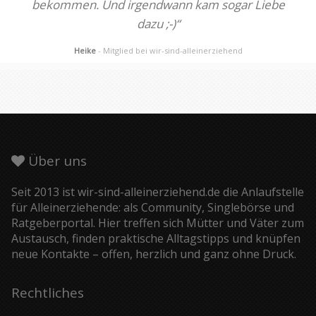
bekommen. Und irgendwann kam sogar Liebe
dazu ;-)“
Heike
- Mitglied bei wir-sind-alleinerziehend
Über uns
Seit 2013 ist wir-sind-alleinerziehend.de die Anlaufstelle
für Alleinerziehende: als Community, Singlebörse und
Ratgeberportal. Hier treffen sich Mütter und Väter zum
Austausch, finden praktische Alltagstipps und knüpfen
neue Kontakte – offen, herzlich und ganz ohne Druck.
Rechtliches