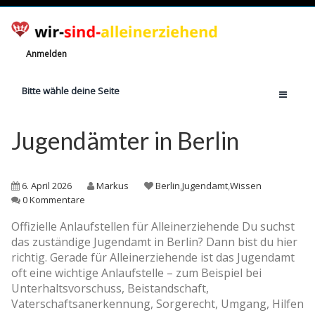
Anmelden
Bitte wähle deine Seite
Home
Jugendämter in Berlin
Jetzt registrieren!
Ratgeber
6. April 2026
Markus
Berlin
,
Jugendamt
,
Wissen
Anzahl Alleinerziehende
0 Kommentare
Finanzielle Hilfe
Offizielle Anlaufstellen für Alleinerziehende Du suchst
das zuständige Jugendamt in Berlin? Dann bist du hier
Witze
richtig. Gerade für Alleinerziehende ist das Jugendamt
Wissen
oft eine wichtige Anlaufstelle – zum Beispiel bei
Unterhaltsvorschuss, Beistandschaft,
Rechte
Vaterschaftsanerkennung, Sorgerecht, Umgang, Hilfen