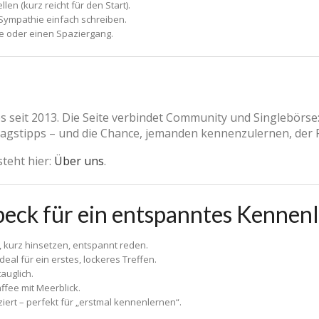
llen (kurz reicht für den Start).
Sympathie einfach schreiben.
ee oder einen Spaziergang.
es seit 2013. Die Seite verbindet Community und Singlebörse
tagstipps – und die Chance, jemanden kennenzulernen, der Fa
steht hier:
Über uns
.
beck für ein entspanntes Kennen
 kurz hinsetzen, entspannt reden.
eal für ein erstes, lockeres Treffen.
tauglich.
affee mit Meerblick.
ziert – perfekt für „erstmal kennenlernen“.