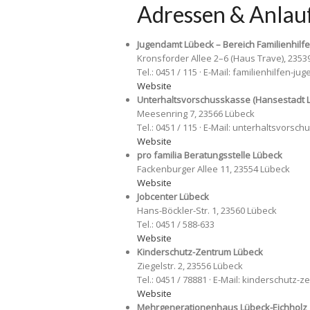
Adressen & Anlauf
Jugendamt Lübeck – Bereich Familienhilf
Kronsforder Allee 2–6 (Haus Trave), 2353
Tel.: 0451 / 115 · E-Mail: familienhilfen
Website
Unterhaltsvorschusskasse (Hansestadt 
Meesenring 7, 23566 Lübeck
Tel.: 0451 / 115 · E-Mail: unterhaltsvor
Website
pro familia Beratungsstelle Lübeck
Fackenburger Allee 11, 23554 Lübeck
Website
Jobcenter Lübeck
Hans-Böckler-Str. 1, 23560 Lübeck
Tel.: 0451 / 588-633
Website
Kinderschutz-Zentrum Lübeck
Ziegelstr. 2, 23556 Lübeck
Tel.: 0451 / 78881 · E-Mail: kinderschut
Website
Mehrgenerationenhaus Lübeck-Eichholz