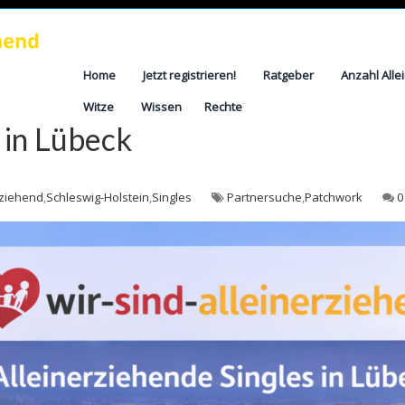
Home
Jetzt registrieren!
Ratgeber
Anzahl Alle
Witze
Wissen
Rechte
 in Lübeck
rziehend
,
Schleswig-Holstein
,
Singles
Partnersuche
,
Patchwork
0