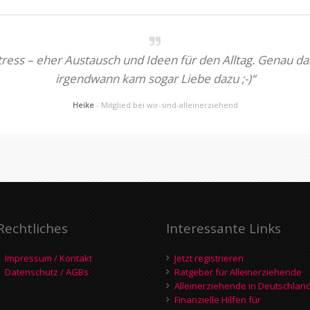
Stress – eher Austausch und Ideen für den Alltag. Genau
irgendwann kam sogar Liebe dazu ;-)“
Heike
- Mitglied bei wir-sind-alleinerziehend
Rechtliches
Interessante Links
Impressum / Kontakt
Jetzt registrieren
Datenschutz / AGBs
Ratgeber für Alleinerziehende
Alleinerziehende in Deutschlan
Finanzielle Hilfen für