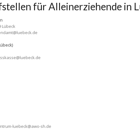
stellen für Alleinerziehende in 
en
9 Lübeck
-jugendamt@luebeck.de
Lübeck)
schusskasse@luebeck.de
z-zentrum-luebeck@awo-sh.de