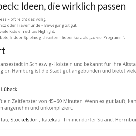
eck: Ideen, die wirklich passen
ess – oft reicht das völlig.
nitz oder Travemünde – Bewegung tut gut.
 viele Kids ein echtes Highlight.
ebote, Indoor-Spielmöglichkeiten – lieber kurz als „zu viel Programm“.
rt
Hansestadt in Schleswig-Holstein und bekannt für ihre Altst
gion Hamburg ist die Stadt gut angebunden und bietet viele 
t Lübeck
oft ein Zeitfenster von 45–60 Minuten. Wenn es gut läuft, k
dem angenehm und unkompliziert.
rtau
,
Stockelsdorf
,
Ratekau
, Timmendorfer Strand, Herrnbu