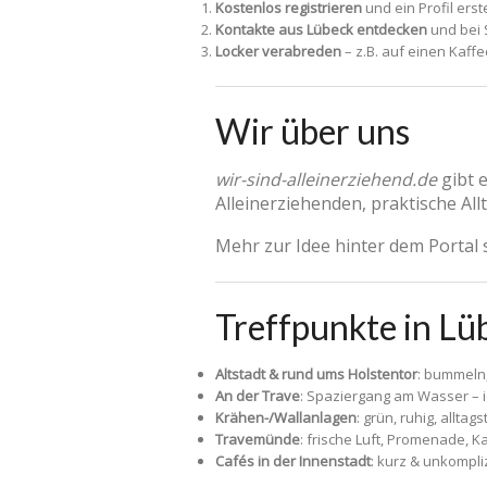
Kostenlos registrieren
und ein Profil erste
Kontakte aus Lübeck entdecken
und bei 
Locker verabreden
– z.B. auf einen Kaff
Wir über uns
wir-sind-alleinerziehend.de
gibt 
Alleinerziehenden, praktische All
Mehr zur Idee hinter dem Portal 
Treffpunkte in Lü
Altstadt & rund ums Holstentor
: bummeln,
An der Trave
: Spaziergang am Wasser – id
Krähen-/Wallanlagen
: grün, ruhig, alltags
Travemünde
: frische Luft, Promenade, K
Cafés in der Innenstadt
: kurz & unkompli