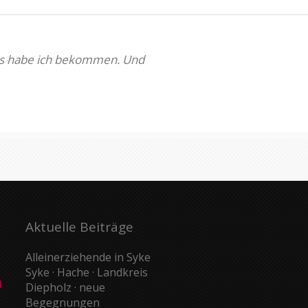
 das habe ich bekommen. Und
Aktuelle Beiträge
Alleinerziehende in Syke
Syke · Hache · Landkreis
d
Diepholz · neue
Begegnungen