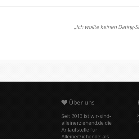
„Ich wollte keinen Dating-
Über uns
Seit 2013 ist wir-sind-
alleinerziehend.de die
Anlaufstelle für
Alleinerziehende: als