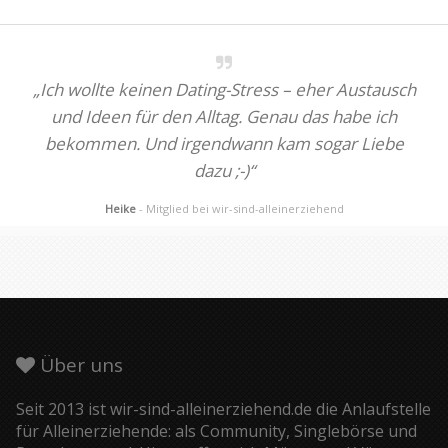
„Ich wollte keinen Dating-Stress – eher Austausch
und Ideen für den Alltag. Genau das habe ich
bekommen. Und irgendwann kam sogar Liebe
dazu ;-)“
Heike
- Mitglied bei wir-sind-alleinerziehend
Über uns
Seit 2013 ist wir-sind-alleinerziehend.de die Anlaufstelle
für Alleinerziehende: als Community, Singlebörse und