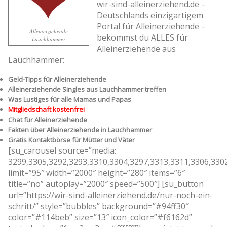
wir-sind-alleinerziehend.de –
Deutschlands einzigartigem
Portal für Alleinerziehende –
Alleinerziehende
bekommst du ALLES für
Lauchhammer
Alleinerziehende aus
Lauchhammer:
Geld-Tipps für Alleinerziehende
Alleinerziehende Singles aus Lauchhammer treffen
Was Lustiges für alle Mamas und Papas
Mitgliedschaft kostenfrei
Chat für Alleinerziehende
Fakten über Alleinerziehende in Lauchhammer
Gratis Kontaktbörse für Mütter und Väter
[su_carousel source=”media:
3299,3305,3292,3293,3310,3304,3297,3313,3311,3306,330
limit=”95″ width=”2000″ height=”280″ items=”6″
title=”no” autoplay=”2000″ speed=”500″] [su_button
url=”https://wir-sind-alleinerziehend.de/nur-noch-ein-
schritt/” style=”bubbles” background=”#94ff30″
color=”#114beb” size=”13″ icon_color=”#f6162d”