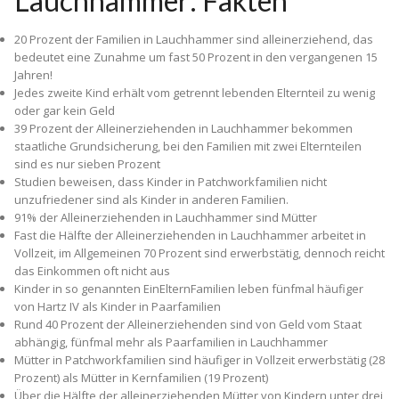
Lauchhammer: Fakten
20 Prozent der Familien in Lauchhammer sind alleinerziehend, das
bedeutet eine Zunahme um fast 50 Prozent in den vergangenen 15
Jahren!
Jedes zweite Kind erhält vom getrennt lebenden Elternteil zu wenig
oder gar kein Geld
39 Prozent der Alleinerziehenden in Lauchhammer bekommen
staatliche Grundsicherung, bei den Familien mit zwei Elternteilen
sind es nur sieben Prozent
Studien beweisen, dass Kinder in Patchworkfamilien nicht
unzufriedener sind als Kinder in anderen Familien.
91% der Alleinerziehenden in Lauchhammer sind Mütter
Fast die Hälfte der Alleinerziehenden in Lauchhammer arbeitet in
Vollzeit, im Allgemeinen 70 Prozent sind erwerbstätig, dennoch reicht
das Einkommen oft nicht aus
Kinder in so genannten Ein­Eltern­Familien leben fünfmal häufiger
von Hartz IV als Kinder in Paarfamilien
Rund 40 Prozent der Alleinerziehenden sind von Geld vom Staat
abhängig, fünfmal mehr als Paarfamilien in Lauchhammer
Mütter in Patchworkfamilien sind häufiger in Vollzeit erwerbstätig (28
Prozent) als Mütter in Kernfamilien (19 Prozent)
Über die Hälfte der alleinerziehenden Mütter von Kindern unter drei