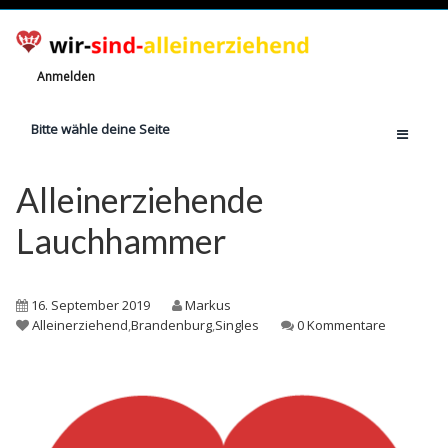
Anmelden
Bitte wähle deine Seite
Home
Alleinerziehende
Jetzt registrieren!
Lauchhammer
Ratgeber
Anzahl Alleinerziehende
16. September 2019
Markus
Finanzielle Hilfe
Alleinerziehend
,
Brandenburg
,
Singles
0 Kommentare
Witze
Wissen
Rechte