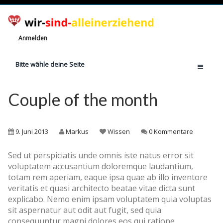
Anmelden
Bitte wähle deine Seite
Home
Couple of the month
Jetzt registrieren!
Ratgeber
9. Juni 2013
Markus
Wissen
0 Kommentare
Anzahl Alleinerziehende
Sed ut perspiciatis unde omnis iste natus error sit
Finanzielle Hilfe
voluptatem accusantium doloremque laudantium,
Witze
totam rem aperiam, eaque ipsa quae ab illo inventore
veritatis et quasi architecto beatae vitae dicta sunt
Wissen
explicabo. Nemo enim ipsam voluptatem quia voluptas
Rechte
sit aspernatur aut odit aut fugit, sed quia
consequuntur magni dolores eos qui ratione